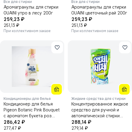
Все для стирки
Все для стирки
Аромагранулы для стирки
Аромагранулы для стирки
OUAINI утро в лесу 200г
OUAINI цветочный рай 200г
₽
₽
259,23
259,23
₽
₽
251,13
251,13
При коллективном заказе
При коллективном заказе
Кондиционеры для белья
Жидкие средства для стирки
Кондиционер для белья
Концентрированное жидкое
Pigeon Botanic Pink Bouquet
средство для ручной и
с ароматом букета роз
автоматической стирки
₽
₽
1000 мл.
286,42
Sandokkaebi Liquid
288,14
₽
Detergent 800мл.
₽
277,47
279,14