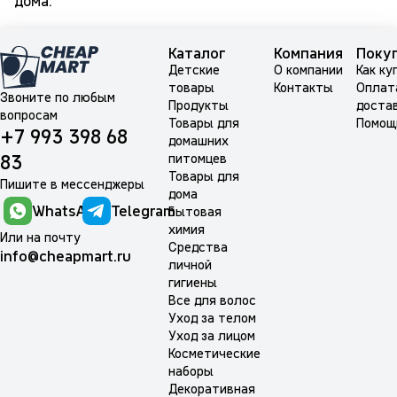
дома.
Каталог
Компания
Поку
Детские
О компании
Как ку
товары
Контакты
Оплат
Звоните по любым
Продукты
доста
вопросам
Товары для
Помощ
+7 993 398 68
домашних
питомцев
83
Товары для
Пишите в мессенджеры
дома
WhatsApp
Telegram
Бытовая
химия
Или на почту
Средства
info@cheapmart.ru
личной
гигиены
Все для волос
Уход за телом
Уход за лицом
Косметические
наборы
Декоративная