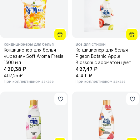
Кондиционеры для белья
Все для стирки
Кондиционер для белья
Кондиционер для белья
«Фрезия» Soft Aroma Fresia
Pigeon Botanic Apple
1300 мл.
Blossom с ароматом цветов
₽
₽
420,38
яблони 1000 мл
427,47
₽
₽
407,25
414,11
При коллективном заказе
При коллективном заказе