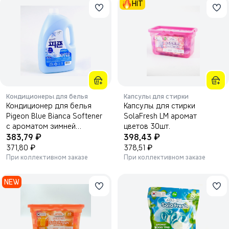
HIT
Кондиционеры для белья
Капсулы для стирки
Кондиционер для белья
Капсулы для стирки
Pigeon Blue Bianca Softener
SolaFresh LM аромат
с ароматом зимней
цветов 30шт.
₽
₽
свежести и жасмина
383,79
398,43
2500мл.
₽
₽
371,80
378,51
При коллективном заказе
При коллективном заказе
NEW