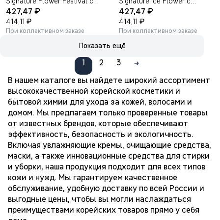
Signature Flower Festival с
Signature Ice Flower с
₽
₽
ароматом розы и жасмина
427,47
ароматом цветов и цитруса
427,47
1000 мл.
₽
1000 мл.
₽
414,11
414,11
При коллективном заказе
При коллективном заказе
Показать ещё
1
2
3
В нашем каталоге вы найдете широкий ассортимент
высококачественной корейской косметики и
бытовой химии для ухода за кожей, волосами и
домом. Мы предлагаем только проверенные товары
от известных брендов, которые обеспечивают
эффективность, безопасность и экологичность.
Включая увлажняющие кремы, очищающие средства,
маски, а также инновационные средства для стирки
и уборки, наша продукция подходит для всех типов
кожи и нужд. Мы гарантируем качественное
обслуживание, удобную доставку по всей России и
выгодные цены, чтобы вы могли наслаждаться
преимуществами корейских товаров прямо у себя