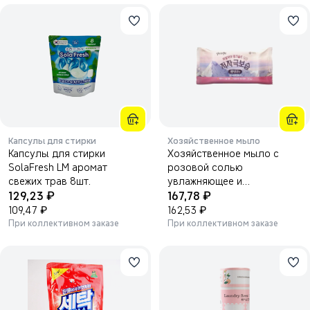
Капсулы для стирки
Хозяйственное мыло
Капсулы для стирки
Хозяйственное мыло с
SolaFresh LM аромат
розовой солью
свежих трав 8шт.
увлажняющее и
₽
₽
129,23
гипоаллергенное AEKYUNG
167,78
₽
Mom's Choice Pink Salt
₽
109,47
162,53
laundry soap hypoallergenic
При коллективном заказе
При коллективном заказе
moisturizing 180г.