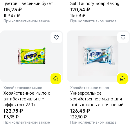
цветов - весенний букет
Salt Laundry Soap Baking
₽
₽
8шт, мягкая упаковка
115,23
Soda, с розовой солью и
120,34
₽
пищевой содой 180г.
₽
109,47
116,58
При коллективном заказе
При коллективном заказе
Хозяйственное мыло
Хозяйственное мыло
Хозяйственное мыло с
Универсальное
антибактериальным
хозяйственное мыло для
эффектом 230 г.
любых типов загрязнений
₽
₽
122,78
230г.
126,45
₽
₽
118,95
122,50
При коллективном заказе
При коллективном заказе