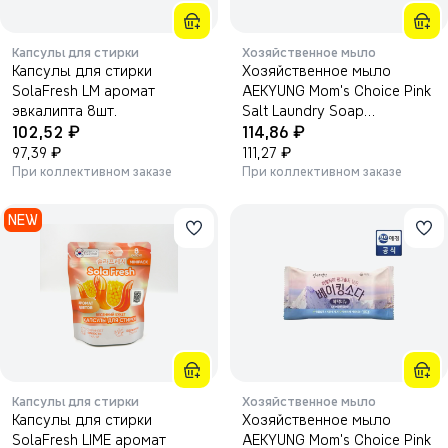
Капсулы для стирки
Хозяйственное мыло
Капсулы для стирки
Хозяйственное мыло
SolaFresh LM аромат
AEKYUNG Mom's Choice Pink
эвкалипта 8шт.
Salt Laundry Soap
₽
₽
102,52
Percarbonate Soda, с
114,86
₽
розовой солью 180г.
₽
97,39
111,27
При коллективном заказе
При коллективном заказе
NEW
Капсулы для стирки
Хозяйственное мыло
Капсулы для стирки
Хозяйственное мыло
SolaFresh LIME аромат
AEKYUNG Mom's Choice Pink