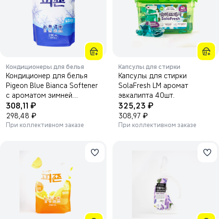
Кондиционеры для белья
Капсулы для стирки
Кондиционер для белья
Капсулы для стирки
Pigeon Blue Bianca Softener
SolaFresh LM аромат
с ароматом зимней
эвкалипта 40шт.
₽
₽
свежести и жасмина
308,11
325,23
2100мл.
₽
₽
298,48
308,97
При коллективном заказе
При коллективном заказе