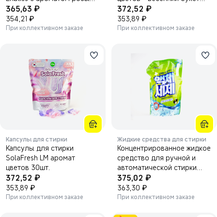
₽
₽
1000 мл.
365,63
30шт, мягкая упаковка
372,52
₽
₽
354,21
353,89
При коллективном заказе
При коллективном заказе
Капсулы для стирки
Жидкие средства для стирки
Капсулы для стирки
Концентрированное жидкое
SolaFresh LM аромат
средство для ручной и
цветов 30шт.
автоматической стирки
₽
₽
372,52
Sandokkaebi Liquid
375,02
₽
Detergent (мягкая упаковка)
₽
353,89
363,30
1600мл.
При коллективном заказе
При коллективном заказе