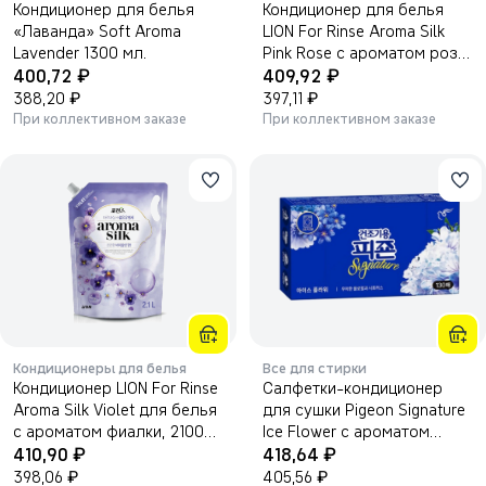
Кондиционер для белья
Кондиционер для белья
«Лаванда» Soft Aroma
LION For Rinse Aroma Silk
Lavender 1300 мл.
Pink Rose с ароматом розы,
₽
₽
400,72
2100 мл
409,92
₽
₽
388,20
397,11
При коллективном заказе
При коллективном заказе
Кондиционеры для белья
Все для стирки
Кондиционер LION For Rinse
Салфетки-кондиционер
Aroma Silk Violet для белья
для сушки Pigeon Signature
с ароматом фиалки, 2100
Ice Flower с ароматом
₽
₽
мл
410,90
цветов и цитруса 40 шт
418,64
₽
₽
398,06
405,56