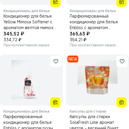
Кондиционеры для белья
Кондиционеры для белья
Кондиционер для белья
Парфюмированный
Yellow Mimosa Softener с
кондиционер для белья
ароматом желтой мимозы
Enbliss с ароматом
₽
₽
2100 мл.
345,52
лаванды 1000 мл.
365,63
₽
₽
334,72
354,21
При коллективном заказе
При коллективном заказе
NEW
Кондиционеры для белья
Капсулы для стирки
Парфюмированный
Капсулы для стирки
кондиционер для белья
SolaFresh Lime аромат
Enbliss с ароматом розы
цветов - весенний букет