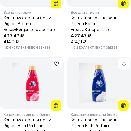
Все для стирки
Все для стирки
Кондиционер для белья
Кондиционер для белья
Pigeon Botanic
Pigeon Botanic
Rose&Bergamot с ароматом
Freesia&Grapefruit с
₽
₽
розы и бергамота 1000 мл
427,47
ароматом фрезии и
427,47
₽
грейпфрута 1000 мл
₽
414,11
414,11
При коллективном заказе
При коллективном заказе
Кондиционеры для белья
Кондиционеры для белья
Кондиционер для белья
Кондиционер для белья
Pigeon Rich Perfume
Pigeon Rich Perfume