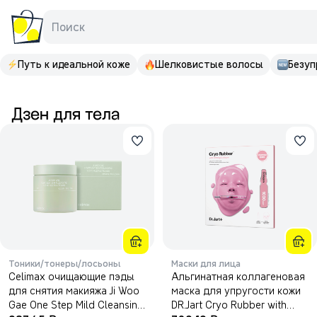
Поиск
Путь к идеальной коже
Шелковистые волосы
Безуп
Дзен для тела
Тоники/тонеры/лосьоны
Маски для лица
Celimax очищающие пэды
Альгинатная коллагеновая
для снятия макияжа Ji Woo
маска для упругости кожи
Gae One Step Mild Cleansing
DR.Jart Cryo Rubber with