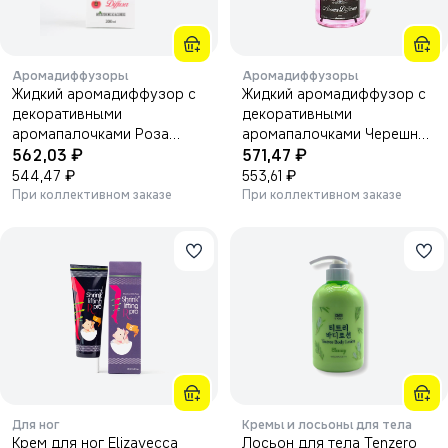
Аромадиффузоры
Аромадиффузоры
Жидкий аромадиффузор с
Жидкий аромадиффузор с
декоративными
декоративными
аромапалочками Роза
аромапалочками Черешня
₽
₽
200мл.
562,03
130мл.
571,47
₽
₽
544,47
553,61
При коллективном заказе
При коллективном заказе
Для ног
Кремы и лосьоны для тела
Крем для ног Elizavecca
Лосьон для тела Tenzero