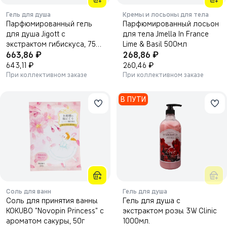
Гель для душа
Кремы и лосьоны для тела
Парфюмированный гель
Парфюмированный лосьон
для душа Jigott с
для тела Jmella In France
экстрактом гибискуса, 750
Lime & Basil 500мл
₽
₽
мл
663,86
268,86
₽
₽
643,11
260,46
При коллективном заказе
При коллективном заказе
В ПУТИ
Соль для ванн
Гель для душа
Соль для принятия ванны
Гель для душа с
KOKUBO "Novopin Princess" с
экстрактом розы 3W Clinic
ароматом сакуры, 50г
1000мл.