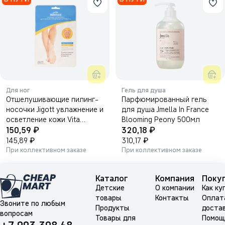
Для ног
Гель для душа
Отшелушивающие пилинг-
Парфюмированный гель
носочки Jigott увлажнение и
для душа Jmella In France
осветление кожи Vita
Blooming Peony 500мл
₽
₽
Solution 12 Brightening Foot
150,59
320,18
Peeling Pack 30мл.
₽
₽
145,89
310,17
При коллективном заказе
При коллективном заказе
Каталог
Компания
Поку
Детские
О компании
Как ку
товары
Контакты
Оплат
Звоните по любым
Продукты
доста
вопросам
Товары для
Помощ