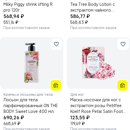
Milky Piggy shrink lifting R
Tea Tree Body Lotion с
pro 120г.
экстрактом чайного
₽
₽
568,94
дерева, 500 мл.
586,77
₽
₽
551,16
568,43
При коллективном заказе
При коллективном заказе
Кремы и лосьоны для тела
Для ног
Лосьон для тела
Маска-носочки для ног с
парфюмированный ON THE
экстрактом розы Petitfee
BODY Sweet Love 400 мл.
Koelf Rose Petal Satin Foot
₽
₽
690,26
Mask 16г.
123,55
₽
₽
668,69
119,69
При коллективном заказе
При коллективном заказе