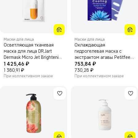
Маски для лица
Маски для лица
Осветляющая тканевая
Охлаждающая
маска для лица DR.Jart
гидрогелевая маска с
Dermask Micro Jet Brightening
экстрактом агавы Petitfee
₽
₽
Solution, с глутатионом,
1 425,46
Agave Cooling Hydrogel
753,84
30г*5шт
₽
Face Mask 32г*5шт
₽
1 380,91
730,28
При коллективном заказе
При коллективном заказе