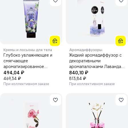
Кремы и лосьоны для тела
Аромадиффузоры
Глубоко увлажняющее и
Жидкий аромадиффузор с
смягчающее
декоративными
ароматизированное
аромапалочками Лаванда
₽
₽
молочко KOSE "Precious
494,04
500мл.
840,10
Garden" для тела с
₽
₽
469,34
813,84
ароматом "Успокаивающий
При коллективном заказе
При коллективном заказе
цветочный релакс" 200г.