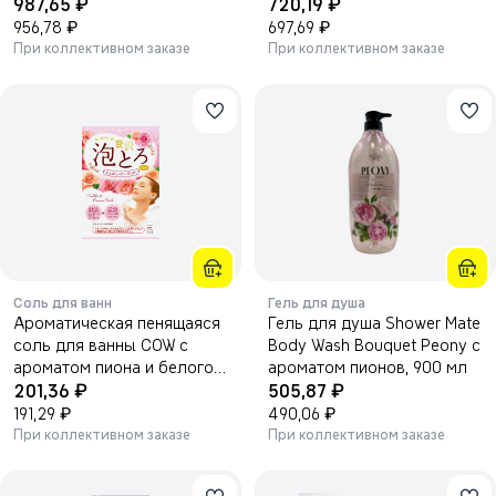
₽
₽
Pad 225мл.
987,65
Firming Collagen 44г
720,19
₽
₽
956,78
697,69
При коллективном заказе
При коллективном заказе
Соль для ванн
Гель для душа
Ароматическая пенящаяся
Гель для душа Shower Mate
соль для ванны COW с
Body Wash Bouquet Peony с
ароматом пиона и белого
ароматом пионов, 900 мл
₽
₽
мускуса, 30г
201,36
505,87
₽
₽
191,29
490,06
При коллективном заказе
При коллективном заказе