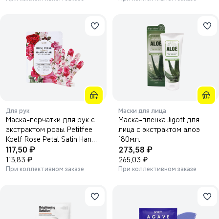
Для рук
Маски для лица
Маска-перчатки для рук с
Маска-пленка Jigott для
экстрактом розы Petitfee
лица с экстрактом алоэ
Koelf Rose Petal Satin Hand
180мл.
₽
₽
Mask 16г.
117,50
273,58
₽
₽
113,83
265,03
При коллективном заказе
При коллективном заказе