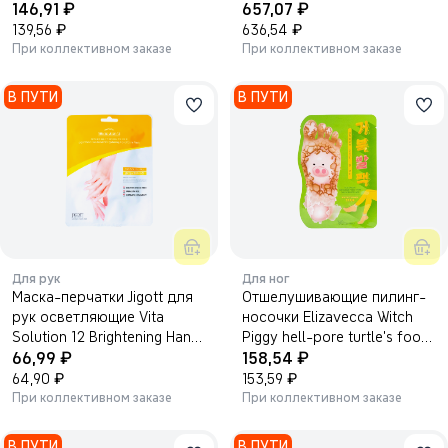
₽
₽
146,91
657,07
₽
₽
139,56
636,54
При коллективном заказе
При коллективном заказе
В ПУТИ
В ПУТИ
Для рук
Для ног
Маска-перчатки Jigott для
Отшелушивающие пилинг-
рук осветляющие Vita
носочки Elizavecca Witch
Solution 12 Brightening Hand
Piggy hell-pore turtle's foot
₽
₽
Care Pack 14мл.
66,99
pack 40г 1/200
158,54
₽
₽
64,90
153,59
При коллективном заказе
При коллективном заказе
В ПУТИ
В ПУТИ