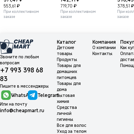
Манго и Жасмин
Черешня 500мл.
₽
₽
₽
553,61
719,70
378,51
130мл.
При коллективном
При коллективном
При кол
заказе
заказе
заказе
Каталог
Компания
Поку
Детские
О компании
Как ку
товары
Контакты
Оплат
Звоните по любым
Продукты
доста
вопросам
Товары для
Помощ
+7 993 398 68
домашних
питомцев
83
Товары для
Пишите в мессенджеры
дома
WhatsApp
Telegram
Бытовая
химия
Или на почту
Средства
info@cheapmart.ru
личной
гигиены
Все для волос
Уход за телом