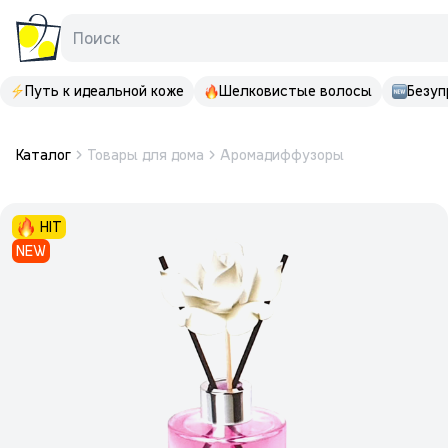
Поиск
Путь к идеальной коже
Шелковистые волосы
Безуп
Каталог
Товары для дома
Аромадиффузоры
HIT
NEW