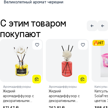
Великолепный аромат черешни
С этим товаром
покупают
HIT
Аромадиффузоры
Аромадиффузоры
Капсулы
Жидкий
Жидкий
Капсулы
аромадиффузор с
аромадиффузор с
SolaFre
декоративными
декоративными
цветов 
аромапалочками
аромапалочками
₽
₽
571,47
742,91
398,4