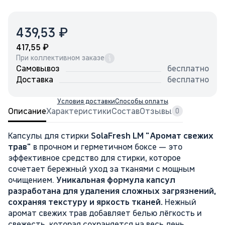
₽
439,53
₽
417,55
При коллективном заказе
Самовывоз
бесплатно
Доставка
бесплатно
Условия доставки
Способы оплаты
Описание
Характеристики
Состав
Отзывы
0
Капсулы для стирки
SolaFresh LM "Аромат свежих
трав"
в прочном и герметичном боксе — это
эффективное средство для стирки, которое
сочетает бережный уход за тканями с мощным
очищением.
Уникальная формула капсул
разработана для удаления сложных загрязнений,
сохраняя текстуру и яркость тканей.
Нежный
аромат свежих трав добавляет белью лёгкость и
свежесть, которая сохраняется на весь день.