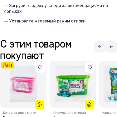
— Загрузите одежду, следя за рекомендациями на
ярлыках
— Установите желаемый режим стирки
С этим товаром
покупают
HIT
Капсулы для стирки
Капсулы для стирки
Капсулы