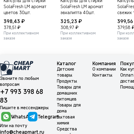
Капсулы для стирки
Капсулы для стирки
Капсулы
SolaFresh LM аромат
SolaFresh LM аромат
SolaFre
цветов 30шт.
эвкалипта 40шт.
свежих 
₽
₽
398,43
325,23
399,5
₽
₽
378,51
308,97
379,58
При коллективном
При коллективном
При кол
заказе
заказе
заказе
Каталог
Компания
Поку
Детские
О компании
Как ку
товары
Контакты
Оплат
Звоните по любым
Продукты
доста
вопросам
Товары для
Помощ
+7 993 398 68
домашних
питомцев
83
Товары для
Пишите в мессенджеры
дома
WhatsApp
Telegram
Бытовая
химия
Или на почту
Средства
info@cheapmart.ru