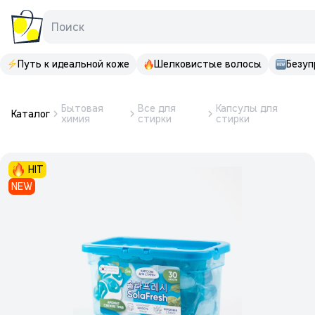
Поиск
Путь к идеальной коже
Шелковистые волосы
Безуп
Бытовая
Все для
Капсулы для
Каталог
химия
стирки
стирки
HIT
NEW