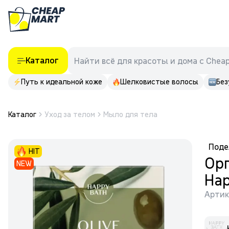
Каталог
Найти всё для красоты и дома с Chea
Путь к идеальной коже
Шелковистые волосы
Без
Каталог
Уход за телом
Мыло для тела
Поде
HIT
Ор
NEW
Hap
Артик