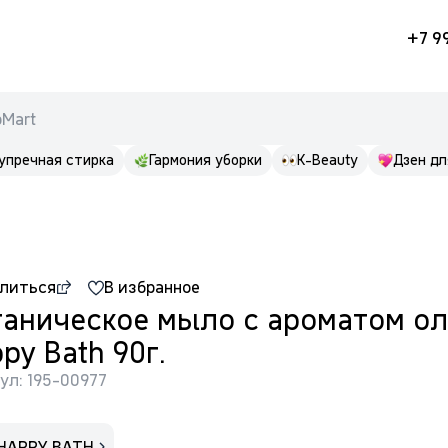
+7 9
pMart
упречная стирка
Гармония уборки
K-Beauty
Дзен дл
литься
В избранное
ганическое мыло с ароматом о
py Bath 90г.
ул: 195-00977
HAPPY BATH