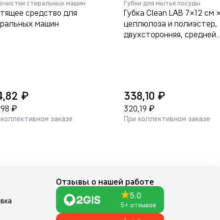
 очистки стиральных машин
Губки для мытья посуды
тящее средство для
Губка Clean LAB 7×12 см 
ральных машин
целлюлоза и полиэстер,
двухсторонняя, средней
жёсткости.
₽
₽
4,82
338,10
₽
₽
,98
320,19
 коллективном заказе
При коллективном заказе
м
Отзывы о нашей работе
5.0
авка
5+ отзывов