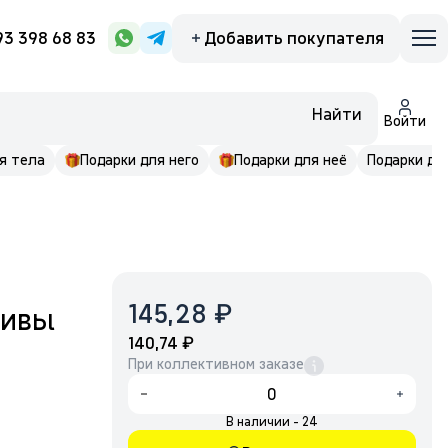
93 398 68 83
Добавить покупателя
Найти
Войти
я тела
Подарки для него
Подарки для неё
Подарки до 
₽
145,28
ливы
₽
140,74
При коллективном заказе
В наличии - 24