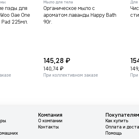
оны
Мыло для тела
Для
Органическое мыло с
Чис
 Woo Gae One
ароматом лаванды Happy Bath
сти
g Pad 225мл.
90г.
₽
145,28
15
₽
140,74
149
аказе
При коллективном заказе
При
Компания
Покупателя
ары
О компании
Как купить
Контакты
Оплата и дост
домашних
Помощь