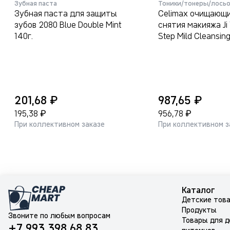
Зубная паста
Тоники/тонеры/лось
Зубная паста для защиты
Celimax очищающие пэды для
зубов 2080 Blue Double Mint
снятия макияжа Ji
140г.
Step Mild Cleansin
₽
₽
201,68
987,65
₽
₽
195,38
956,78
При коллективном заказе
При коллективном з
Каталог
Детские тов
Продукты
Звоните по любым вопросам
Товары для 
+7 993 398 68 83