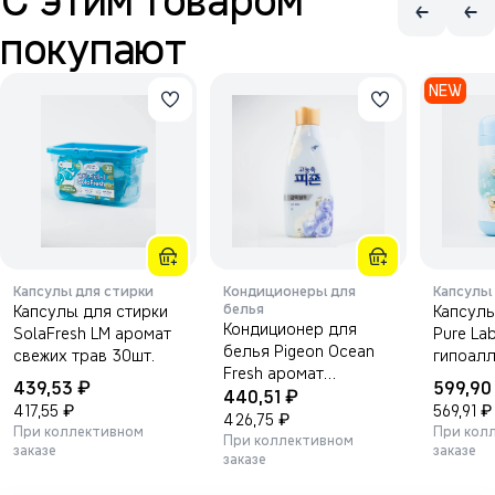
С этим товаром
покупают
NEW
Капсулы для стирки
Кондиционеры для
Капсулы
белья
Капсулы для стирки
Капсулы
Кондиционер для
SolaFresh LM аромат
Pure Lab детск
белья Pigeon Ocean
свежих трав 30шт.
гипоал
Fresh аромат
40шт.
₽
439,53
599,9
₽
«Свежесть океана»
440,51
₽
₽
417,55
569,91
1000 мл.
₽
426,75
При коллективном
При кол
При коллективном
заказе
заказе
заказе