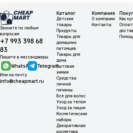
Каталог
Компания
Поку
Детские
О компании
Как ку
товары
Контакты
Оплат
Звоните по любым
Продукты
доста
вопросам
Товары для
Помощ
+7 993 398 68
домашних
питомцев
83
Товары для
Пишите в мессенджеры
дома
WhatsApp
Telegram
Бытовая
химия
Или на почту
Средства
info@cheapmart.ru
личной
гигиены
Все для волос
Уход за телом
Уход за лицом
Косметические
наборы
Декоративная
косметика