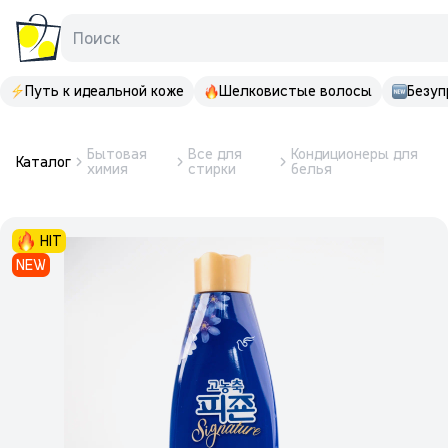
Поиск
Путь к идеальной коже
Шелковистые волосы
Безуп
Бытовая
Все для
Кондиционеры для
Каталог
химия
стирки
белья
HIT
NEW