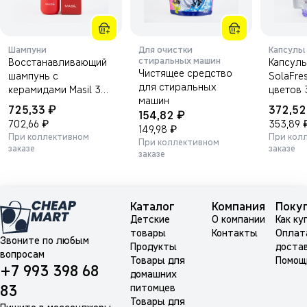
Шампуни
Для очистки
Капсулы
стиральных машин
Восстанавливающий
Капсулы
Чистящее средство
шампунь с
SolaFre
для стиральных
керамидами Masil 3
цветов 
машин
Salon Hair CMC
₽
725,33
372,5
₽
154,82
Shampoo 300мл.
₽
702,66
353,89
₽
149,98
При коллективном
При кол
При коллективном
заказе
заказе
заказе
Каталог
Компания
Поку
Детские
О компании
Как ку
товары
Контакты
Оплат
Звоните по любым
Продукты
доста
вопросам
Товары для
Помощ
+7 993 398 68
домашних
питомцев
83
Товары для