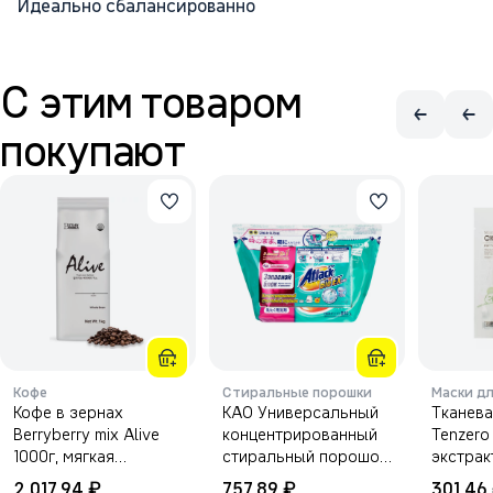
Идеально сбалансированно
С этим товаром
покупают
Кофе
Стиральные порошки
Маски дл
Кофе в зернах
KAO Универсальный
Тканева
Berryberry mix Alive
концентрированный
Tenzero
1000г, мягкая
стиральный порошок
экстрак
упаковка.
"Attack Highly Active
азиатск
₽
₽
2 017,94
757,89
301,46