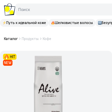
Поиск
Путь к идеальной коже
Шелковистые волосы
Безуп
Каталог
Продукты
Кофе
HIT
NEW