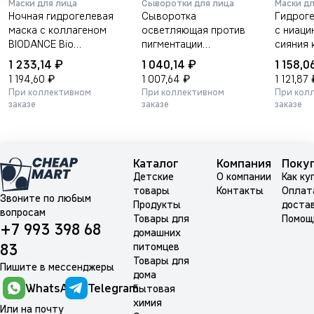
Маски для лица
Сыворотки для лица
Маски дл
Ночная гидрогелевая
Сыворотка
Гидроге
маска с коллагеном
осветляющая против
с ниаци
BIODANCE Bio
пигментации
сияния 
Collagen-Real Deep
PYUNKANG YUL
BIODANC
₽
₽
1 233,14
1 040,14
1 158,0
Mask — 4шт по 34г.
Brightening Blemish
Niacina
₽
₽
1 194,60
1 007,64
1 121,87
Care Serum 30мл
Mask — 
При коллективном
При коллективном
При кол
заказе
заказе
заказе
Каталог
Компания
Поку
Детские
О компании
Как ку
товары
Контакты
Оплат
Звоните по любым
Продукты
доста
вопросам
Товары для
Помощ
+7 993 398 68
домашних
питомцев
83
Товары для
Пишите в мессенджеры
дома
WhatsApp
Telegram
Бытовая
химия
Или на почту