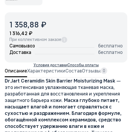
₽
1 358,88
₽
1 316,42
При коллективном заказе
Самовывоз
бесплатно
Доставка
бесплатно
Условия доставки
Способы оплаты
Описание
Характеристики
Состав
Отзывы
0
Dr.Jart Ceramidin Skin Barrier Moisturizing Mask
—
это интенсивная увлажняющая тканевая маска,
разработанная для восстановления и укрепления
защитного барьера кожи.
Маска глубоко питает,
насыщает влагой и помогает справляться с
сухостью и раздражением. Благодаря формуле,
обогащённой комплексом керамидов, средство
способствует удержанию влаги в коже и