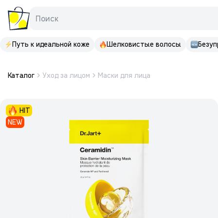
Поиск
Путь к идеальной коже
Шелковистые волосы
Безуп
Каталог
Уход за лицом
Маски для лица
HIT
NEW