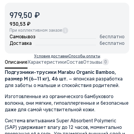
₽
979,50
₽
930,53
При коллективном заказе
Самовывоз
бесплатно
Доставка
бесплатно
Условия доставки
Способы оплаты
Описание
Характеристики
Состав
Отзывы
0
Подгузники-трусики Marabu Organic Bamboo,
размер M (6–11 кг), 46 шт.
– японская разработка
для заботы о малыше и спокойствия родителей.
Изготовленные из органического бамбукового
волокна, они мягкие, гипоаллергенные и безопасные
даже для самой чувствительной кожи.
Система впитывания Super Absorbent Polymeric
(SAP) удерживает влагу до 12 часов, моментально
превращая её в гель. Ультрамягкий внешний слой и