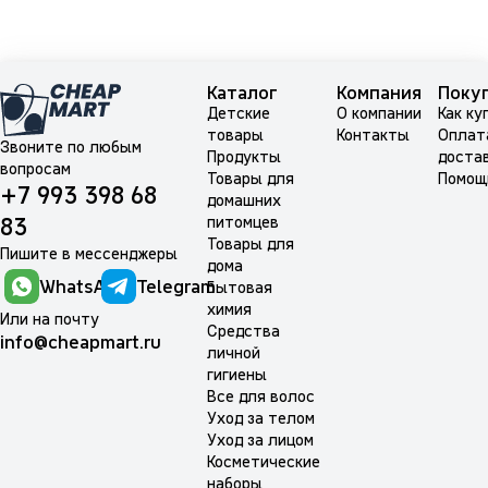
Каталог
Компания
Поку
Детские
О компании
Как ку
товары
Контакты
Оплат
Звоните по любым
Продукты
доста
вопросам
Товары для
Помощ
+7 993 398 68
домашних
питомцев
83
Товары для
Пишите в мессенджеры
дома
WhatsApp
Telegram
Бытовая
химия
Или на почту
Средства
info@cheapmart.ru
личной
гигиены
Все для волос
Уход за телом
Уход за лицом
Косметические
наборы