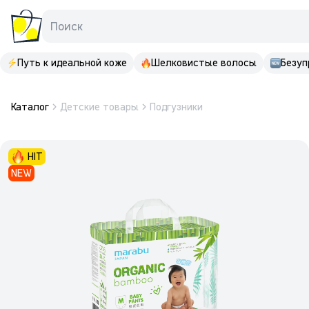
Поиск
Путь к идеальной коже
Шелковистые волосы
Безуп
Каталог
Детские товары
Подгузники
HIT
NEW