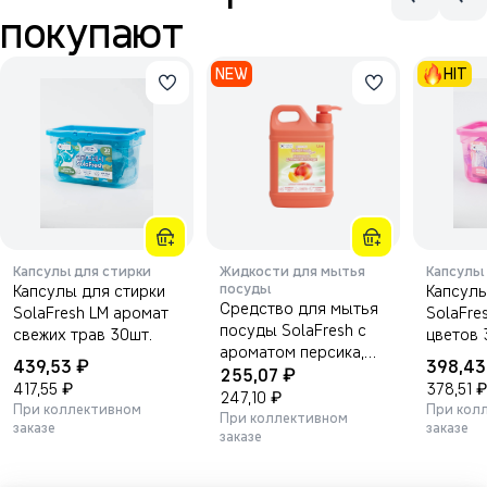
покупают
NEW
HIT
Капсулы для стирки
Жидкости для мытья
Капсулы
посуды
Капсулы для стирки
Капсулы
Средство для мытья
SolaFresh LM аромат
SolaFre
посуды SolaFresh с
свежих трав 30шт.
цветов 
ароматом персика,
₽
439,53
398,4
₽
1500 мл.
255,07
₽
₽
417,55
378,51
₽
247,10
При коллективном
При кол
При коллективном
заказе
заказе
заказе