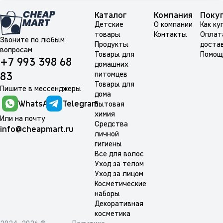
Каталог
Компания
Поку
Детские
О компании
Как ку
товары
Контакты
Оплат
Звоните по любым
Продукты
доста
вопросам
Товары для
Помощ
+7 993 398 68
домашних
питомцев
83
Товары для
Пишите в мессенджеры
дома
WhatsApp
Telegram
Бытовая
химия
Или на почту
Средства
info@cheapmart.ru
личной
гигиены
Все для волос
Уход за телом
Уход за лицом
Косметические
наборы
Декоративная
косметика