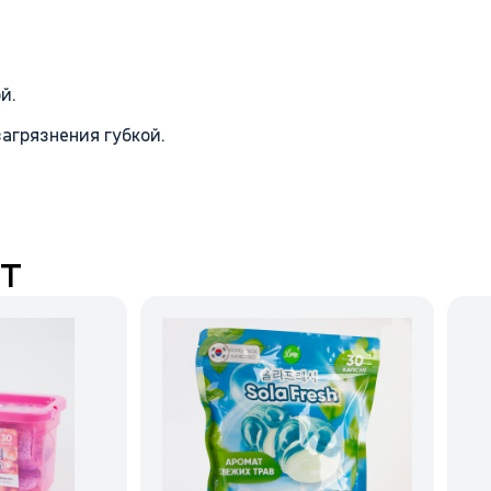
й.
загрязнения губкой.
т