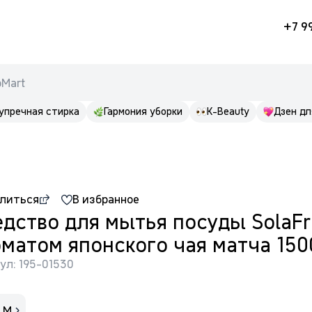
+7 9
pMart
упречная стирка
Гармония уборки
K-Beauty
Дзен дл
литься
В избранное
дство для мытья посуды SolaFr
матом японского чая матча 150
ул: 195-01530
LM