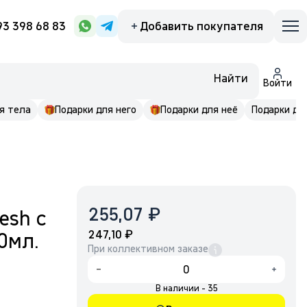
93 398 68 83
Добавить покупателя
Найти
Войти
я тела
Подарки для него
Подарки для неё
Подарки до 
₽
255,07
esh с
₽
247,10
0мл.
При коллективном заказе
В наличии - 35