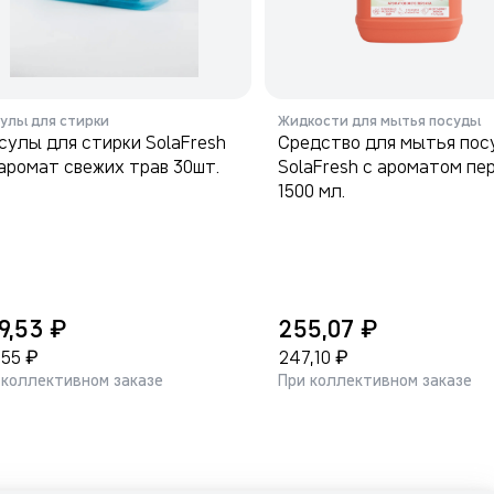
сулы для стирки
Жидкости для мытья посуды
сулы для стирки SolaFresh
Средство для мытья по
аромат свежих трав 30шт.
SolaFresh с ароматом пе
1500 мл.
₽
₽
9,53
255,07
₽
₽
,55
247,10
 коллективном заказе
При коллективном заказе