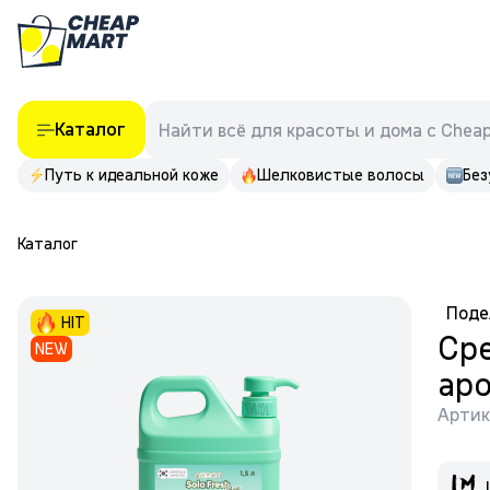
Каталог
Найти всё для красоты и дома с Chea
Путь к идеальной коже
Шелковистые волосы
Без
Каталог
Поде
HIT
Сре
NEW
аро
Артик