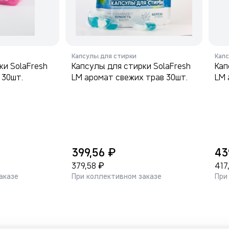
Капсулы для стирки
Кап
ки SolaFresh
Капсулы для стирки SolaFresh
Кап
 30шт.
LM аромат свежих трав 30шт.
LM 
₽
399,56
43
₽
379,58
417
аказе
При коллективном заказе
При