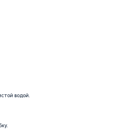
истой водой.
бку.