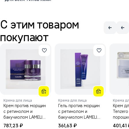
С этим товаром
покупают
Крема для лица
Крема для лица
Крема д
Крем против морщин
Гель против морщин
Крем дл
с ретинолом и
с ретинолом и
Tenzero с алмазны
бакучиолом LAMELIN
бакучиолом LAMELIN
порошк
50 мл.
30 мл.
Glow Up
₽
₽
787,23
361,63
401,41