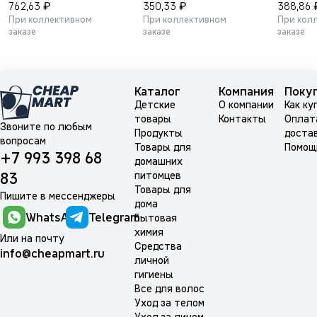
₽
₽
762,63
350,33
388,86
При коллективном
При коллективном
При кол
заказе
заказе
заказе
Каталог
Компания
Поку
Детские
О компании
Как ку
товары
Контакты
Оплат
Звоните по любым
Продукты
доста
вопросам
Товары для
Помощ
+7 993 398 68
домашних
питомцев
83
Товары для
Пишите в мессенджеры
дома
WhatsApp
Telegram
Бытовая
химия
Или на почту
Средства
info@cheapmart.ru
личной
гигиены
Все для волос
Уход за телом