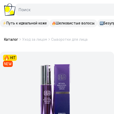
Поиск
Путь к идеальной коже
Шелковистые волосы
Безуп
Каталог
Уход за лицом
Сыворотки для лица
HIT
NEW