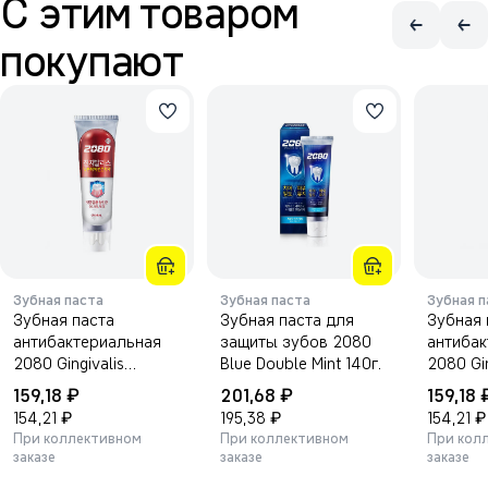
С этим товаром
покупают
Зубная паста
Зубная паста
Зубная п
Зубная паста
Зубная паста для
Зубная 
антибактериальная
защиты зубов 2080
антибак
2080 Gingivalis
Blue Double Mint 140г.
2080 Gin
Original 120г.
Mint 120
₽
₽
159,18
201,68
159,18
₽
₽
₽
154,21
195,38
154,21
При коллективном
При коллективном
При кол
заказе
заказе
заказе