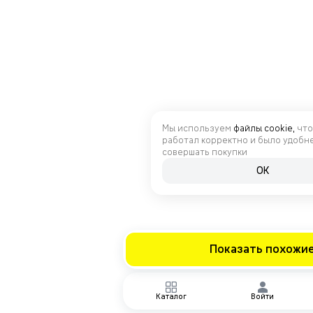
Мы используем
файлы cookie,
что
работал корректно и было удобн
совершать покупки
OK
Показать похожи
Каталог
Войти