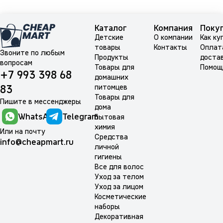
Каталог
Компания
Поку
Детские
О компании
Как ку
товары
Контакты
Оплат
Звоните по любым
Продукты
доста
вопросам
Товары для
Помощ
+7 993 398 68
домашних
питомцев
83
Товары для
Пишите в мессенджеры
дома
WhatsApp
Telegram
Бытовая
химия
Или на почту
Средства
info@cheapmart.ru
личной
гигиены
Все для волос
Уход за телом
Уход за лицом
Косметические
наборы
Декоративная