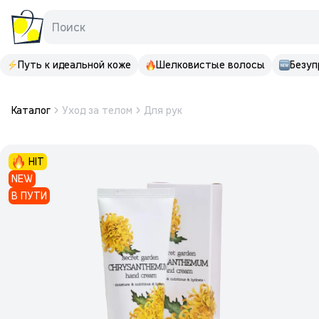
Поиск
Путь к идеальной коже
Шелковистые волосы
Безуп
Каталог
Уход за телом
Для рук
HIT
NEW
В ПУТИ