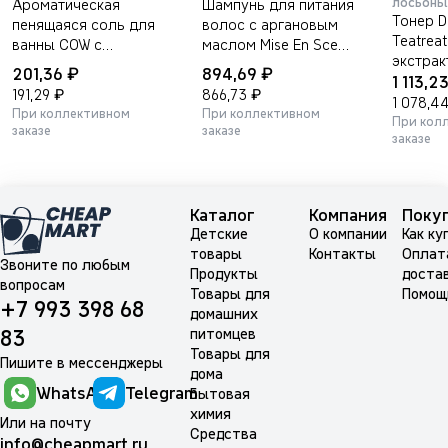
лосьоны
Ароматическая
Шампунь для питания
Тонер DR
пенящаяся соль для
волос с аргановым
Teatreat
ванны COW с
маслом Mise En Scene
экстрак
ароматом пиона и
Perfect serum super
₽
₽
201,36
894,69
дерева 
1 113,2
белого мускуса, 30г
rich shampoo 680мл.
₽
₽
191,29
866,73
проблем
1 078,4
При коллективном
При коллективном
120мл
При кол
заказе
заказе
заказе
Каталог
Компания
Поку
Детские
О компании
Как ку
товары
Контакты
Оплат
Звоните по любым
Продукты
доста
вопросам
Товары для
Помощ
+7 993 398 68
домашних
питомцев
83
Товары для
Пишите в мессенджеры
дома
WhatsApp
Telegram
Бытовая
химия
Или на почту
Средства
info@cheapmart.ru