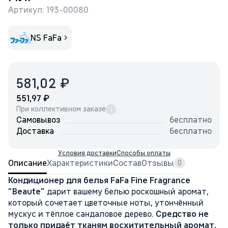
Артикул: 193-00080
NS FaFa
₽
581,02
₽
551,97
При коллективном заказе
Самовывоз
бесплатно
Доставка
бесплатно
Условия доставки
Способы оплаты
Описание
Характеристики
Состав
Отзывы
0
Кондиционер для белья FaFa Fine Fragrance
"Beaute"
дарит вашему белью роскошный аромат,
который сочетает цветочные ноты, утончённый
мускус и тёплое сандаловое дерево.
Средство не
только придаёт тканям восхитительный аромат,