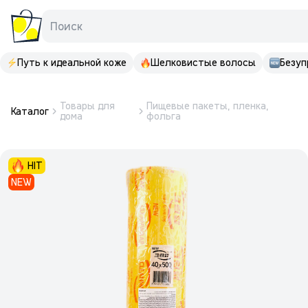
Поиск
Путь к идеальной коже
Шелковистые волосы
Безуп
Товары для
Пищевые пакеты, пленка,
Каталог
дома
фольга
HIT
NEW