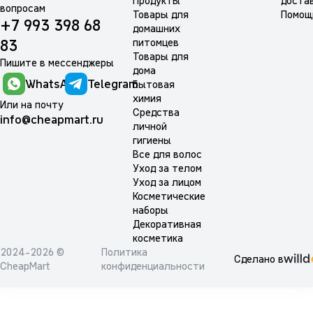
Продукты
доста
вопросам
Товары для
Помощ
+7 993 398 68
домашних
питомцев
83
Товары для
Пишите в мессенджеры
дома
WhatsApp
Telegram
Бытовая
химия
Или на почту
Средства
info@cheapmart.ru
личной
гигиены
Все для волос
Уход за телом
Уход за лицом
Косметические
наборы
Декоративная
косметика
2024-2026 ©
Политика
Сделано в
CheapMart
конфиденциальности