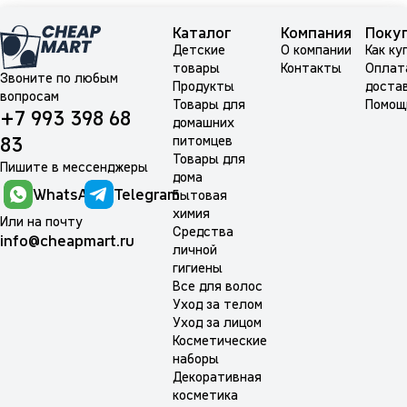
Каталог
Компания
Поку
Детские
О компании
Как ку
товары
Контакты
Оплат
Звоните по любым
Продукты
доста
вопросам
Товары для
Помощ
+7 993 398 68
домашних
питомцев
83
Товары для
Пишите в мессенджеры
дома
WhatsApp
Telegram
Бытовая
химия
Или на почту
Средства
info@cheapmart.ru
личной
гигиены
Все для волос
Уход за телом
Уход за лицом
Косметические
наборы
Декоративная
косметика