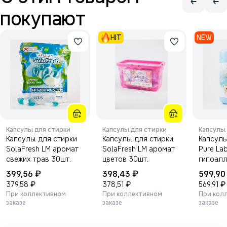
покупают
HIT
NEW
Капсулы для стирки
Капсулы для стирки
Капсулы
Капсулы для стирки
Капсулы для стирки
Капсулы
SolaFresh LM аромат
SolaFresh LM аромат
Pure Lab детск
свежих трав 30шт.
цветов 30шт.
гипоал
40шт.
₽
₽
399,56
398,43
599,9
₽
₽
₽
379,58
378,51
569,91
При коллективном
При коллективном
При кол
заказе
заказе
заказе