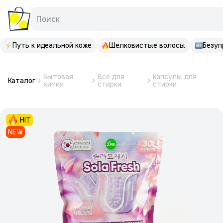
Поиск
Путь к идеальной коже
Шелковистые волосы
Безуп
Бытовая
Все для
Капсулы для
Каталог
химия
стирки
стирки
HIT
NEW