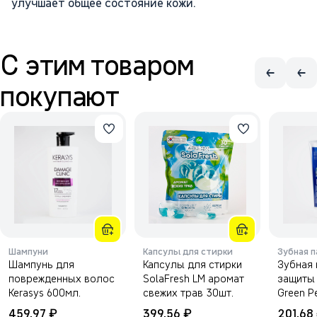
улучшает общее состояние кожи.
С этим товаром
покупают
Шампуни
Капсулы для стирки
Зубная п
Шампунь для
Капсулы для стирки
Зубная 
поврежденных волос
SolaFresh LM аромат
защиты
Kerasys 600мл.
свежих трав 30шт.
Green P
140г.
₽
₽
459,97
399,56
201,68