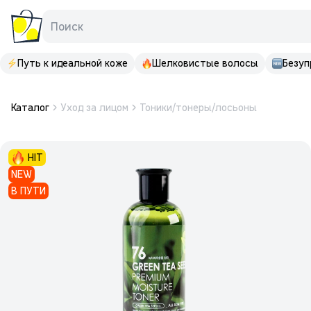
Поиск
Путь к идеальной коже
Шелковистые волосы
Безуп
Каталог
Уход за лицом
Тоники/тонеры/лосьоны
HIT
NEW
В ПУТИ