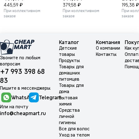
₽
₽
₽
445,59
379,58
195,38
При коллективном
При коллективном
При кол
заказе
заказе
заказе
Каталог
Компания
Поку
Детские
О компании
Как ку
товары
Контакты
Оплат
Звоните по любым
Продукты
доста
вопросам
Товары для
Помощ
+7 993 398 68
домашних
питомцев
83
Товары для
Пишите в мессенджеры
дома
WhatsApp
Telegram
Бытовая
химия
Или на почту
Средства
info@cheapmart.ru
личной
гигиены
Все для волос
Уход за телом