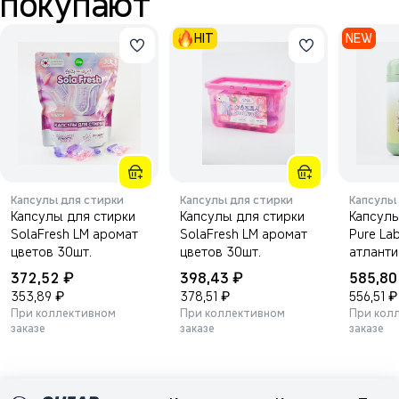
покупают
HIT
NEW
Капсулы для стирки
Капсулы для стирки
Капсулы
Капсулы для стирки
Капсулы для стирки
Капсулы
SolaFresh LM аромат
SolaFresh LM аромат
Pure La
цветов 30шт.
цветов 30шт.
атланти
свежест
₽
₽
372,52
398,43
585,8
₽
₽
₽
353,89
378,51
556,51
При коллективном
При коллективном
При кол
заказе
заказе
заказе