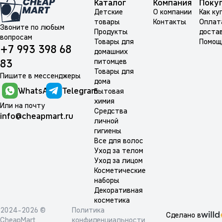
Каталог
Компания
Поку
Детские
О компании
Как ку
товары
Контакты
Оплат
Звоните по любым
Продукты
доста
вопросам
Товары для
Помощ
+7 993 398 68
домашних
питомцев
83
Товары для
Пишите в мессенджеры
дома
WhatsApp
Telegram
Бытовая
химия
Или на почту
Средства
info@cheapmart.ru
личной
гигиены
Все для волос
Уход за телом
Уход за лицом
Косметические
наборы
Декоративная
косметика
2024-2026 ©
Политика
Сделано в
CheapMart
конфиденциальности