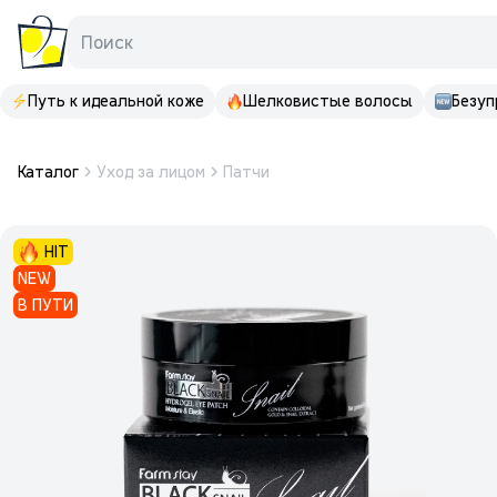
Поиск
Путь к идеальной коже
Шелковистые волосы
Безуп
Каталог
Уход за лицом
Патчи
HIT
NEW
В ПУТИ