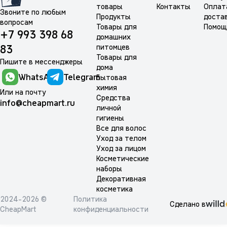
товары
Контакты
Оплат
Звоните по любым
Продукты
доста
вопросам
Товары для
Помощ
+7 993 398 68
домашних
питомцев
83
Товары для
Пишите в мессенджеры
дома
WhatsApp
Telegram
Бытовая
химия
Или на почту
Средства
info@cheapmart.ru
личной
гигиены
Все для волос
Уход за телом
Уход за лицом
Косметические
наборы
Декоративная
косметика
2024-2026 ©
Политика
Сделано в
CheapMart
конфиденциальности