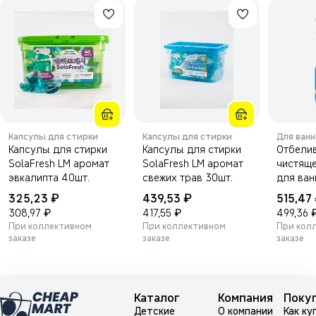
Капсулы для стирки
Капсулы для стирки
Для ван
Капсулы для стирки
Капсулы для стирки
Отбели
SolaFresh LM аромат
SolaFresh LM аромат
чистяще
эвкалипта 40шт.
свежих трав 30шт.
для ван
Pigeon 
₽
₽
325,23
439,53
515,47
Bathroo
₽
₽
308,97
417,55
499,36
Bleach 
При коллективном
При коллективном
При кол
заказе
заказе
заказе
Каталог
Компания
Поку
Детские
О компании
Как ку