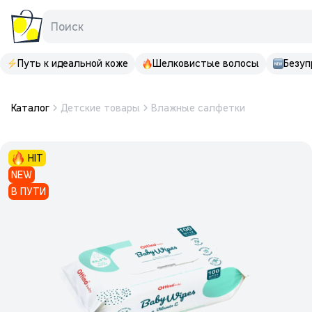
Поиск
Путь к идеальной коже
Шелковистые волосы
Безуп
Каталог
Детские товары
Влажные салфетки
HIT
NEW
В ПУТИ