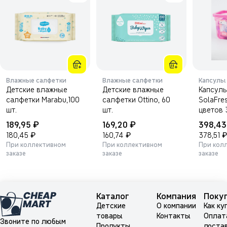
Влажные салфетки
Влажные салфетки
Капсулы
Детские влажные
Детские влажные
Капсулы
салфетки Marabu,100
салфетки Ottino, 60
SolaFre
шт.
шт.
цветов 
₽
₽
189,95
169,20
398,4
₽
₽
₽
180,45
160,74
378,51
При коллективном
При коллективном
При кол
заказе
заказе
заказе
Каталог
Компания
Поку
Детские
О компании
Как ку
товары
Контакты
Оплат
Звоните по любым
Продукты
доста