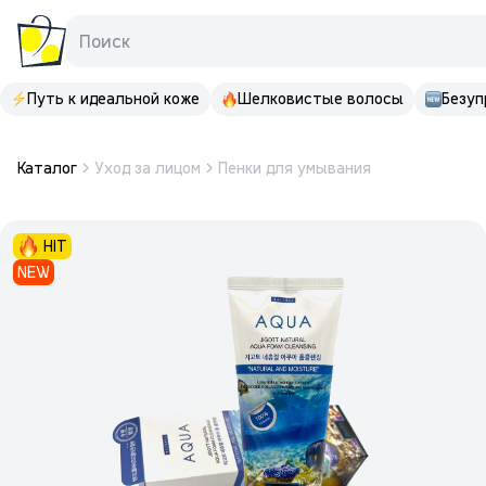
Поиск
Путь к идеальной коже
Шелковистые волосы
Безуп
Каталог
Уход за лицом
Пенки для умывания
HIT
NEW