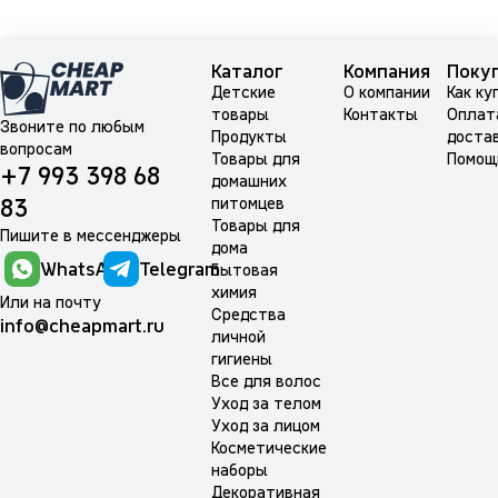
Каталог
Компания
Поку
Детские
О компании
Как ку
товары
Контакты
Оплат
Звоните по любым
Продукты
доста
вопросам
Товары для
Помощ
+7 993 398 68
домашних
питомцев
83
Товары для
Пишите в мессенджеры
дома
WhatsApp
Telegram
Бытовая
химия
Или на почту
Средства
info@cheapmart.ru
личной
гигиены
Все для волос
Уход за телом
Уход за лицом
Косметические
наборы
Декоративная