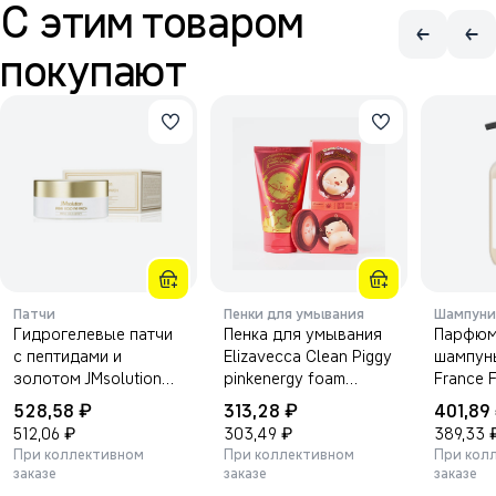
С этим товаром
покупают
Патчи
Пенки для умывания
Шампуни
Гидрогелевые патчи
Пенка для умывания
Парфюм
с пептидами и
Elizavecca Clean Piggy
шампунь
золотом JMsolution
pinkenergy foam
France 
Prime Gold Eye Patch
cleansing 120мл.
500мл
₽
₽
528,58
313,28
401,89
90г
₽
₽
512,06
303,49
389,33
При коллективном
При коллективном
При кол
заказе
заказе
заказе