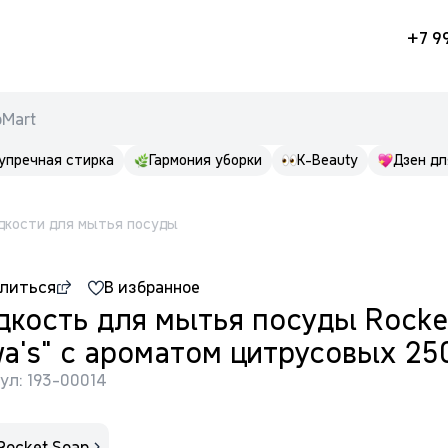
+7 9
pMart
упречная стирка
Гармония уборки
K-Beauty
Дзен дл
дкости для мытья посуды
литься
В избранное
кость для мытья посуды Rocke
a’s" с ароматом цитрусовых 25
ул: 193-00014
Rocket Soap