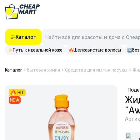
Каталог
Найти всё для красоты и дома с Chea
Путь к идеальной коже
Шелковистые волосы
Без
Каталог
Бытовая химия
Средства для мытья посуды
Жи
Поде
HIT
Жид
NEW
"Aw
Артик