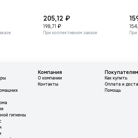
₽
205,12
15
₽
198,71
154
аказе
При коллективном заказе
При
Компания
Покупателя
ары
О компании
Как купить
Контакты
Оплата и дост
домашних
Помощь
ома
ия
ной гигиены
с
м
м