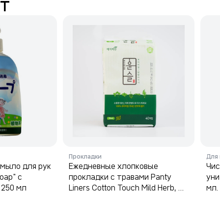
т
Прокладки
Для
мыло для рук
Ежедневные хлопковые
Чис
oap" с
прокладки с травами Panty
уни
 250 мл
Liners Cotton Touch Mild Herb, 40
мл.
шт.