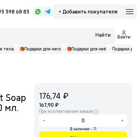
93 398 68 83
Добавить покупателя
Найти
Войти
я тела
Подарки для него
Подарки для неё
Подарки до 
₽
176,74
t Soap
₽
167,90
0 мл.
При коллективном заказе
В наличии - 11