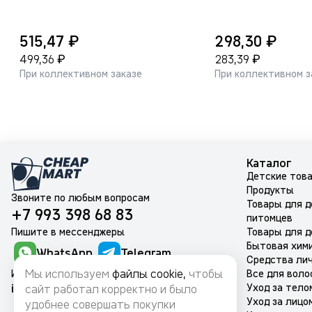
₽
₽
515,47
298,30
₽
₽
499,36
283,39
При коллективном заказе
При коллективном з
Каталог
Детские тов
Продукты
Звоните по любым вопросам
Товары для 
+7 993 398 68 83
питомцев
Пишите в мессенджеры
Товары для д
Бытовая хим
WhatsApp
Telegram
Средства лич
Мы используем
файлы cookie,
чтобы
Или на почту
Все для воло
info@cheapmart.ru
Уход за тело
сайт работал корректно и было
Уход за лицо
удобнее совершать покупки