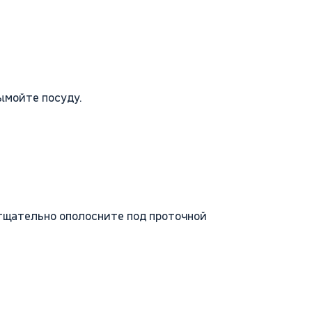
вымойте посуду.
тщательно ополосните под проточной