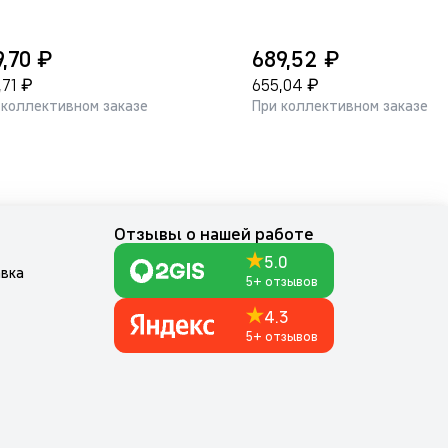
₽
₽
9,70
689,52
₽
₽
,71
655,04
 коллективном заказе
При коллективном заказе
м
Отзывы о нашей работе
5.0
авка
5+ отзывов
4.3
5+ отзывов