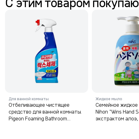
С этим товаром покупаю
Для ванной комнаты
Жидкое мыло
Отбеливающее чистящее
Семейное жидкое 
средство для ванной комнаты
Nihon "Wins Hand S
Pigeon Foaming Bathroom
экстрактом алоэ,
Cleaner With Bleach 900 мл