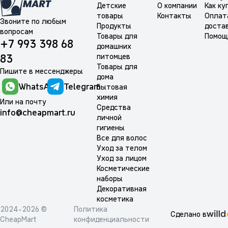
Детские
О компании
Как ку
товары
Контакты
Оплат
Звоните по любым
Продукты
доста
вопросам
Товары для
Помощ
+7 993 398 68
домашних
питомцев
83
Товары для
Пишите в мессенджеры
дома
WhatsApp
Telegram
Бытовая
химия
Или на почту
Средства
info@cheapmart.ru
личной
гигиены
Все для волос
Уход за телом
Уход за лицом
Косметические
наборы
Декоративная
косметика
2024-2026 ©
Политика
Сделано в
CheapMart
конфиденциальности