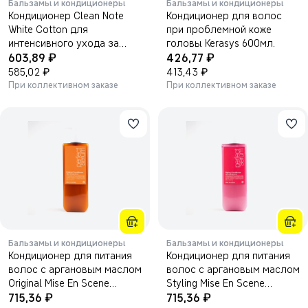
Бальзамы и кондиционеры
Бальзамы и кондиционеры
Кондиционер Clean Note
Кондиционер для волос
White Cotton для
при проблемной коже
интенсивного ухода за
головы Kerasys 600мл.
₽
₽
волосами с ароматом
603,89
426,77
хлопка, 800 мл
₽
₽
585,02
413,43
При коллективном заказе
При коллективном заказе
Бальзамы и кондиционеры
Бальзамы и кондиционеры
Кондиционер для питания
Кондиционер для питания
волос с аргановым маслом
волос с аргановым маслом
Original Mise En Scene
Styling Mise En Scene
₽
₽
680мл.
715,36
680мл.
715,36