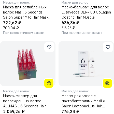
Маски для волос
Маски для волос
Маска для ослабленных
Маска-бальзам для волос
волос Masil 8 Seconds
Elizavecca CER-100 Collagen
Salon Super Mild Hair Mask
Coating Hair Muscle
₽
₽
8мл*20шт.
722,62
Treatment Rinse 500мл.
636,86
₽
₽
700,04
616,96
При коллективном заказе
При коллективном заказе
Маски для волос
Масло для волос
Маска-филлер для
Масло для волос c
повреждённых волос
лактобактериями Masil 6
ALLMASIL 8 Seconds Hair
Salon Lactobacillus Hair
₽
₽
Ampoule — 15 мл × 20 шт.
2 059,26
Parfume Oil Light 66мл.
776,24