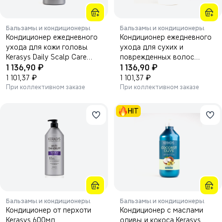
Бальзамы и кондиционеры
Бальзамы и кондиционеры
Кондиционер ежедневного
Кондиционер ежедневного
ухода для кожи головы
ухода для сухих и
Kerasys Daily Scalp Care
поврежденных волос
₽
₽
1500мл.
1 136,90
Kerasys Daily Damage Care
1 136,90
₽
1500мл.
₽
1 101,37
1 101,37
При коллективном заказе
При коллективном заказе
HIT
Бальзамы и кондиционеры
Бальзамы и кондиционеры
Кондиционер от перхоти
Кондиционер с маслами
Kerasys 600мл.
оливы и кокоса Kerasys