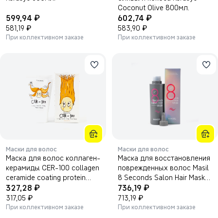
Coconut Olive 800мл.
₽
₽
599,94
602,74
₽
₽
581,19
583,90
При коллективном заказе
При коллективном заказе
Маски для волос
Маски для волос
Маска для волос коллаген-
Маска для восстановления
керамиды CER-100 collagen
поврежденных волос Masil
ceramide coating protein
8 Seconds Salon Hair Mask
₽
₽
treatment 100мл.
327,28
200мл.
736,19
₽
₽
317,05
713,19
При коллективном заказе
При коллективном заказе