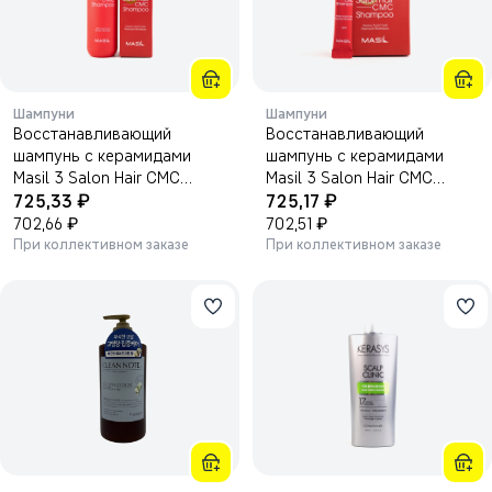
Шампуни
Шампуни
Восстанавливающий
Восстанавливающий
шампунь с керамидами
шампунь с керамидами
Masil 3 Salon Hair CMC
Masil 3 Salon Hair CMC
₽
₽
Shampoo 300мл.
725,33
Shampoo 8мл*20шт.
725,17
₽
₽
702,66
702,51
При коллективном заказе
При коллективном заказе