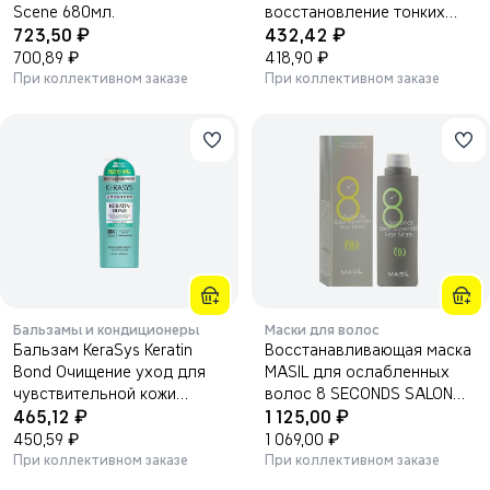
Scene 680мл.
восстановление тонких
₽
₽
723,50
волос, 600 мл.
432,42
₽
₽
700,89
418,90
При коллективном заказе
При коллективном заказе
Бальзамы и кондиционеры
Маски для волос
Бальзам KeraSys Keratin
Восстанавливающая маска
Bond Очищение уход для
MASIL для ослабленных
чувствительной кожи
волос 8 SECONDS SALON
₽
₽
головы,600 мл.
465,12
SUPER MILD HAIR MASK
1 125,00
₽
350ml.
₽
450,59
1 069,00
При коллективном заказе
При коллективном заказе