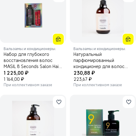
Бальзамы и кондиционеры
Бальзамы и кондиционеры
Набор для глубокого
Натуральный
восстановления волос
парфюмированный
MASIL 8 Seconds Salon Hair
кондиционер для волос
₽
₽
Mask 350 мл + Salon Hair
1 225,00
LAMELIN 500 мл.
230,88
CMC Shampoo 8 мл × 2
₽
₽
1 164,00
223,67
При коллективном заказе
При коллективном заказе