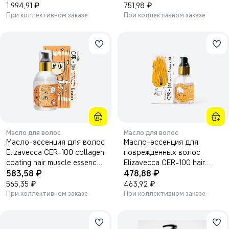
₽
₽
1 994,91
751,98
При коллективном заказе
При коллективном заказе
Масло для волос
Масло для волос
Масло-эссенция для волос
Масло-эссенция для
Elizavecca CER-100 collagen
поврежденных волос
coating hair muscle essence
Elizavecca CER-100 hair
₽
₽
150мл.
583,58
muscle essence oil 100мл.
478,88
₽
₽
565,35
463,92
При коллективном заказе
При коллективном заказе