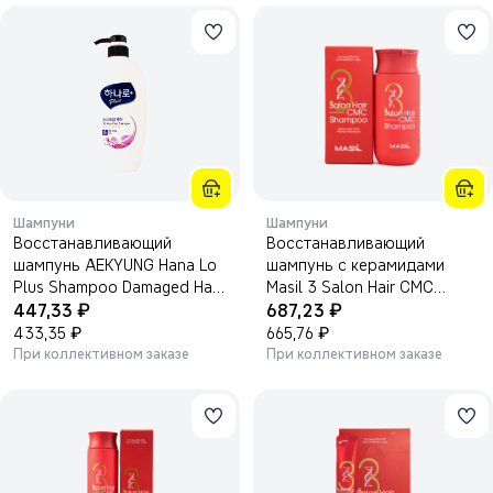
Шампуни
Шампуни
Восстанавливающий
Восстанавливающий
шампунь AEKYUNG Hana Lo
шампунь с керамидами
Plus Shampoo Damaged Hair
Masil 3 Salon Hair CMC
₽
₽
Care, для поврежденных
447,33
Shampoo 150мл.
687,23
волос, 680мл
₽
₽
433,35
665,76
При коллективном заказе
При коллективном заказе