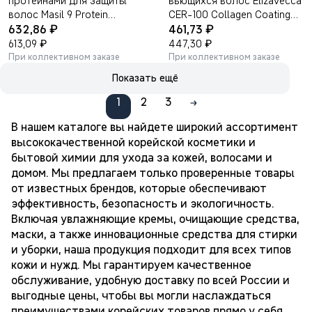
протеинами для защиты
вьющихся волос Elizavecca
волос Masil 9 Protein
CER-100 Collagen Coating
₽
₽
Perfume Silk Balm Sweet
632,86
Hair Muscle Curl Cream
461,73
Love 180мл.
₽
120мл.
₽
613,09
447,30
При коллективном заказе
При коллективном заказе
Показать ещё
1
2
3
В нашем каталоге вы найдете широкий ассортимент
высококачественной корейской косметики и
бытовой химии для ухода за кожей, волосами и
домом. Мы предлагаем только проверенные товары
от известных брендов, которые обеспечивают
эффективность, безопасность и экологичность.
Включая увлажняющие кремы, очищающие средства,
маски, а также инновационные средства для стирки
и уборки, наша продукция подходит для всех типов
кожи и нужд. Мы гарантируем качественное
обслуживание, удобную доставку по всей России и
выгодные цены, чтобы вы могли наслаждаться
преимуществами корейских товаров прямо у себя