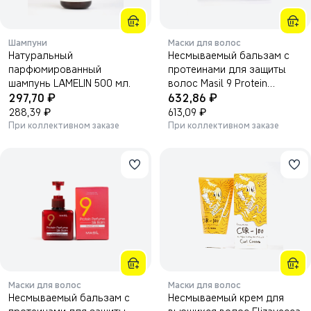
Шампуни
Маски для волос
Натуральный
Несмываемый бальзам с
парфюмированный
протеинами для защиты
шампунь LAMELIN 500 мл.
волос Masil 9 Protein
₽
₽
297,70
Perfume Silk Balm 180мл.
632,86
₽
₽
288,39
613,09
При коллективном заказе
При коллективном заказе
Маски для волос
Маски для волос
Несмываемый бальзам с
Несмываемый крем для