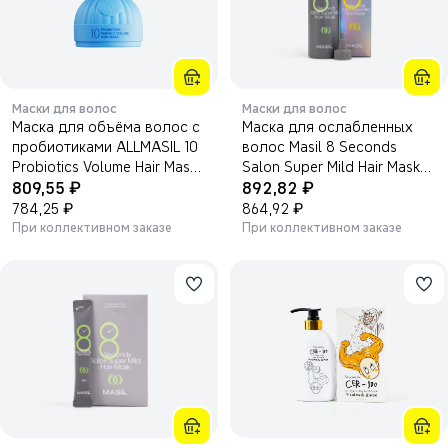
Маски для волос
Маски для волос
Маска для объёма волос с
Маска для ослабленных
пробиотиками ALLMASIL 10
волос Masil 8 Seconds
Probiotics Volume Hair Mask
Salon Super Mild Hair Mask
₽
₽
— 300 мл.
809,55
200мл.
892,82
₽
₽
784,25
864,92
При коллективном заказе
При коллективном заказе