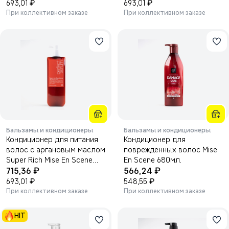
₽
₽
693,01
693,01
При коллективном заказе
При коллективном заказе
Бальзамы и кондиционеры
Бальзамы и кондиционеры
Кондиционер для питания
Кондиционер для
волос с аргановым маслом
поврежденных волос Mise
Super Rich Mise En Scene
En Scene 680мл.
₽
₽
680мл.
715,36
566,24
₽
₽
693,01
548,55
При коллективном заказе
При коллективном заказе
HIT