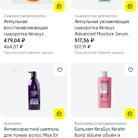
Сыворотки для волос
Сыворотки для волос
Ампульная
Ампульная увлажняющая
восстанавливающая
сыворотка Kerasys
сыворотка Kerasys
Advanced Moisture Serum
₽
₽
Advanced Repair Serum
479,04
80мл.
517,36
80мл.
₽
₽
464,07
501,19
При коллективном заказе
При коллективном заказе
Шампуни
Бальзамы и кондиционеры
Антивозрастной шампунь
Бальзам KeraSys Keratin
для тонких волос Mise En
Bond Volume объём и