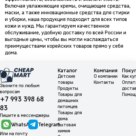
Включая увлажняющие кремы, очищающие средства,
маски, а также инновационные средства для стирки
и уборки, наша продукция подходит для всех типов
кожи и нужд. Мы гарантируем качественное
обслуживание, удобную доставку по всей России и
выгодные цены, чтобы вы могли наслаждаться
преимуществами корейских товаров прямо у себя
дома.
Каталог
Компания
Поку
Детские
О компании
Как ку
товары
Контакты
Оплат
Звоните по любым
Продукты
доста
вопросам
Товары для
Помощ
+7 993 398 68
домашних
питомцев
83
Товары для
Пишите в мессенджеры
дома
WhatsApp
Telegram
Бытовая
химия
Или на почту