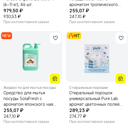
(6–11 кг), 46 шт.
ароматом тропического
₽
₽
979,50
имбиря 1 500мл.
255,07
₽
₽
930,53
247,10
При коллективном заказе
При коллективном заказе
NEW
HIT
Жидкости для мытья посуды
Стиральные порошки
Средство для мытья
Стиральный порошок
посуды SolaFresh с
универсальный Pure Lab
ароматом японского чая
аромат цветочных полей
₽
₽
матча 1500мл.
255,07
LM 1кг
289,23
₽
₽
247,10
274,77
При коллективном заказе
При коллективном заказе