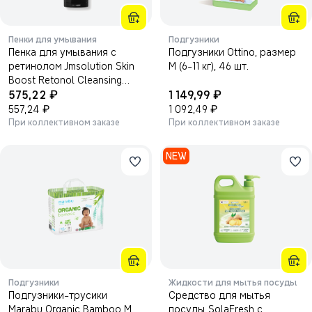
Пенки для умывания
Подгузники
Пенка для умывания с
Подгузники Ottino, размер
ретинолом Jmsolution Skin
M (6-11 кг), 46 шт.
Boost Retonol Cleansing
₽
₽
Foam 1.5 150мл
575,22
1 149,99
₽
₽
557,24
1 092,49
При коллективном заказе
При коллективном заказе
NEW
Подгузники
Жидкости для мытья посуды
Подгузники-трусики
Средство для мытья
Marabu Organic Bamboo M
посуды SolaFresh с