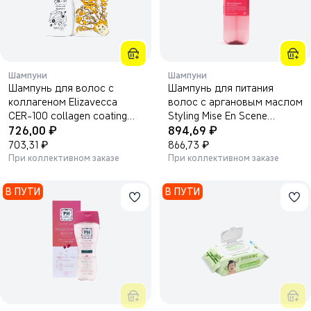
Шампуни
Шампуни
Шампунь для волос с
Шампунь для питания
коллагеном Elizavecca
волос с аргановым маслом
CER-100 collagen coating
Styling Mise En Scene
₽
₽
hair A+ muscle tornado
726,00
680мл.
894,69
shampoo 500мл.
₽
₽
703,31
866,73
При коллективном заказе
При коллективном заказе
В ПУТИ
В ПУТИ