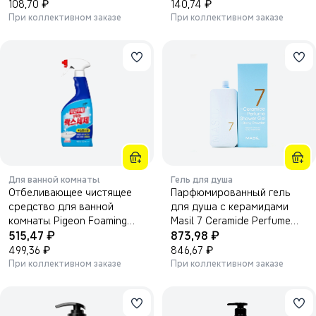
₽
₽
108,70
140,74
При коллективном заказе
При коллективном заказе
Для ванной комнаты
Гель для душа
Отбеливающее чистящее
Парфюмированный гель
средство для ванной
для душа с керамидами
комнаты Pigeon Foaming
Masil 7 Ceramide Perfume
₽
₽
Bathroom Cleaner With
515,47
аромат BABY POWDER
873,98
Bleach 900 мл
₽
500мл.
₽
499,36
846,67
При коллективном заказе
При коллективном заказе