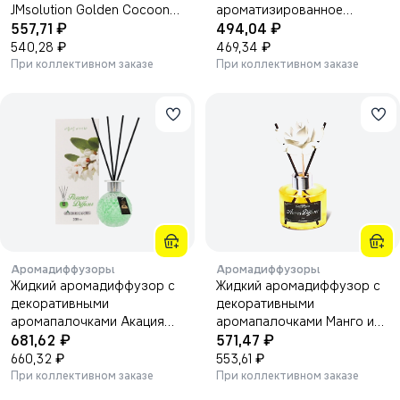
JMsolution Golden Cocoon
ароматизированное
₽
₽
Home Esthetic Eye Patch 90г.
557,71
молочко KOSE
494,04
₽
₽
540,28
469,34
При коллективном заказе
При коллективном заказе
Аромадиффузоры
Аромадиффузоры
Жидкий аромадиффузор с
Жидкий аромадиффузор с
декоративными
декоративными
аромапалочками Акация
аромапалочками Манго и
₽
₽
200мл.
681,62
Жасмин 130мл.
571,47
₽
₽
660,32
553,61
При коллективном заказе
При коллективном заказе