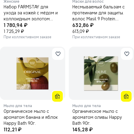
Женские
Маски для волос
Набор FARMSTAY для
Несмываемый бальзам с
ухода за кожей с мёдом и
протеинами для защиты
коллоидным золотом
волос Masil 9 Protein
₽
₽
HONEY & GOLD ESSENTIAL
1 780,94
Perfume Silk Balm 180мл.
632,86
SKIN CARE 3SET
₽
₽
1 725,29
613,09
При коллективном заказе
При коллективном заказе
Мыло для тела
Мыло для тела
Органическое мыло с
Органическое мыло с
ароматом банана и яблок
ароматом оливы Happy
Happy Bath 90г.
Bath 90г.
₽
₽
112,21
145,28