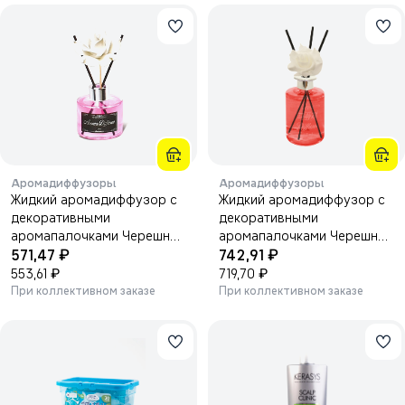
Аромадиффузоры
Аромадиффузоры
Жидкий аромадиффузор с
Жидкий аромадиффузор с
декоративными
декоративными
аромапалочками Черешня
аромапалочками Черешня
₽
₽
130мл.
571,47
500мл.
742,91
₽
₽
553,61
719,70
При коллективном заказе
При коллективном заказе