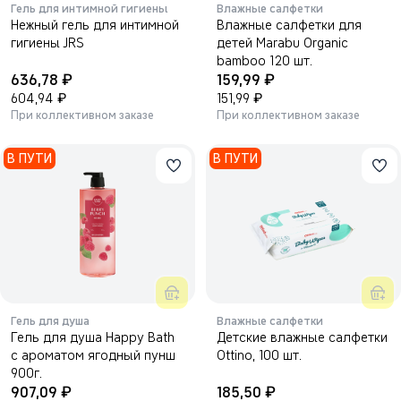
Гель для интимной гигиены
Влажные салфетки
Нежный гель для интимной
Влажные салфетки для
гигиены JRS
детей Marabu Organic
bamboo 120 шт.
₽
₽
636,78
159,99
₽
₽
604,94
151,99
При коллективном заказе
При коллективном заказе
В ПУТИ
В ПУТИ
Гель для душа
Влажные салфетки
Гель для душа Happy Bath
Детские влажные салфетки
с ароматом ягодный пунш
Ottino, 100 шт.
900г.
₽
₽
907,09
185,50