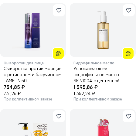
Сыворотки для лица
Гидрофильное масло
Сыворотка против морщин
Успокаивающее
с ретинолом и бакучиолом
гидрофильное масло
LAMELIN 50г.
SKIN1004 с центеллой
₽
₽
754,85
Madagascar Centella Light
1 395,86
₽
Cleansing Oil, 200 мл
₽
731,26
1 352,24
При коллективном заказе
При коллективном заказе