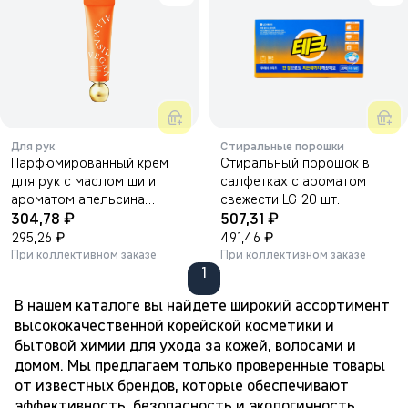
Для рук
Стиральные порошки
Парфюмированный крем
Стиральный порошок в
для рук с маслом ши и
салфетках с ароматом
ароматом апельсина
свежести LG 20 шт.
₽
₽
ALLMASIL Shea Butter
304,78
507,31
Perfume Hand Cream 50мл.
₽
₽
295,26
491,46
При коллективном заказе
При коллективном заказе
1
В нашем каталоге вы найдете широкий ассортимент
высококачественной корейской косметики и
бытовой химии для ухода за кожей, волосами и
домом. Мы предлагаем только проверенные товары
от известных брендов, которые обеспечивают
эффективность, безопасность и экологичность.