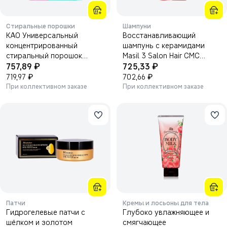
Стиральные порошки
Шампуни
KAO Универсальный
Восстанавливающий
концентрированный
шампунь с керамидами
стиральный порошок
Masil 3 Salon Hair CMC
₽
₽
"Attack Highly Active Bio
757,89
Shampoo 300мл.
725,33
Power" (с био-ферментами)
₽
₽
719,97
702,66
810 г, мягкая упаковка.
При коллективном заказе
При коллективном заказе
Патчи
Кремы и лосьоны для тела
Гидрогелевые патчи с
Глубоко увлажняющее и
шёлком и золотом
смягчающее