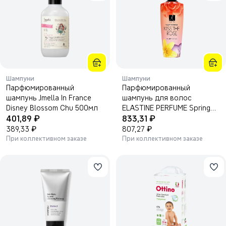
Шампуни
Шампуни
Парфюмированный
Парфюмированный
шампунь Jmella In France
шампунь для волос
Disney Blossom Chu 500мл
ELASTINE PERFUME Spring
₽
₽
401,89
Prologue 600мл.
833,31
₽
₽
389,33
807,27
При коллективном заказе
При коллективном заказе