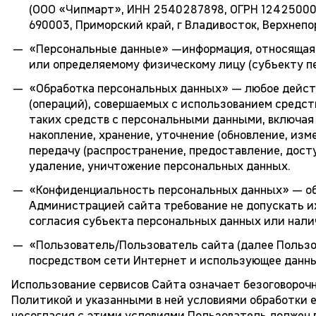
(ООО «Чипмарт», ИНН 2540287898, ОГРН 124250002
690003, Приморский край, г Владивосток, Верхнепорт
«Персональные данные» —информация, относящаяс
или определяемому физическому лицу (субъекту п
«Обработка персональных данных» — любое действ
(операций), совершаемых с использованием средс
таких средств с персональными данными, включая 
накопление, хранение, уточнение (обновление, изм
передачу (распространение, предоставление, досту
удаление, уничтожение персональных данных.
«Конфиденциальность персональных данных» — о
Администрацией сайта требование не допускать и
согласия субъекта персональных данных или налич
«Пользователь/Пользователь сайта (далее Пользов
посредством сети Интернет и использующее данны
Использование сервисов Сайта означает безоговороч
Политикой и указанными в ней условиями обработки е
несогласия с этими условиями Пользователь должен 