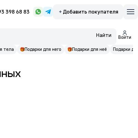
93 398 68 83
Добавить покупателя
Найти
Войти
я тела
Подарки для него
Подарки для неё
Подарки до 
нных