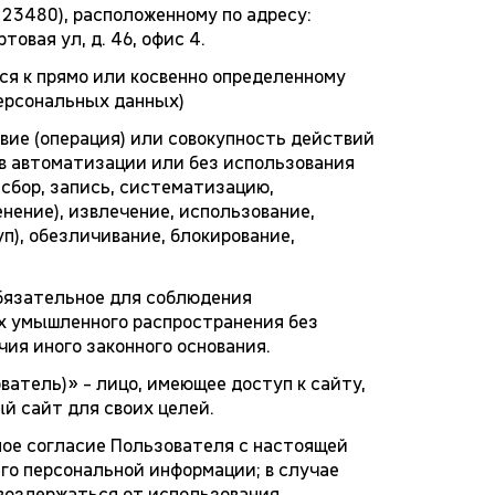
3480), расположенному по адресу:
овая ул, д. 46, офис 4.
я к прямо или косвенно определенному
ерсональных данных)
ие (операция) или совокупность действий
тв автоматизации или без использования
сбор, запись, систематизацию,
енение), извлечение, использование,
п), обезличивание, блокирование,
бязательное для соблюдения
х умышленного распространения без
ия иного законного основания.
атель)» - лицо, имеющее доступ к сайту,
й сайт для своих целей.
ное согласие Пользователя с настоящей
го персональной информации; в случае
воздержаться от использования