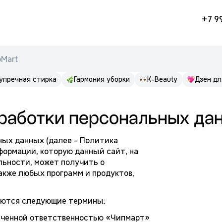
+7 9
pMart
упречная стирка
Гармония уборки
K-Beauty
Дзен дл
бработки персональных да
ых данных (далее - Политика
формации, которую данный сайт, на
ьности, может получить о
акже любых программ и продуктов,
уются следующие термины:
ниченной ответственностью «Чипмарт»