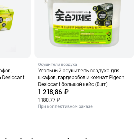
Осушители воздуха
афов,
Угольный осушитель воздуха для
 Desiccant
шкафов, гардеробов и комнат Pigeon
Desiccant большой кейс (8шт).
₽
1 218,86
₽
1 180,77
При коллективном заказе