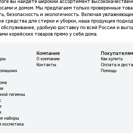
логе вы найдете широкий ассортимент высококачествен
лосами и домом. Мы предлагаем только проверенные тов
ь, безопасность и экологичность. Включая увлажняющие
е средства для стирки и уборки, наша продукция подход
 обслуживание, удобную доставку по всей России и выг
ми корейских товаров прямо у себя дома.
Компания
Покупателя
ары
О компании
Как купить
Контакты
Оплата и дост
домашних
Помощь
ома
ия
ной гигиены
с
м
м
ие наборы
я косметика