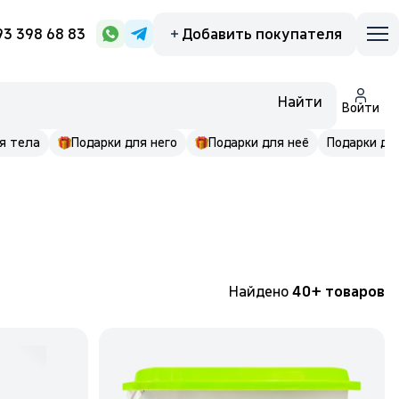
93 398 68 83
Добавить покупателя
Найти
Войти
я тела
Подарки для него
Подарки для неё
Подарки до 
Найдено
40+ товаров