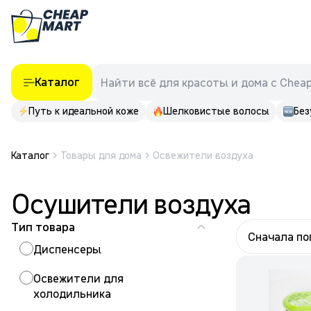
Каталог
Найти всё для красоты и дома с Chea
Путь к идеальной коже
Шелковистые волосы
Без
Каталог
Товары для дома
Освежители воздуха
Осушители воздуха
Тип товара
Сначала п
Диспенсеры
Освежители для
холодильника