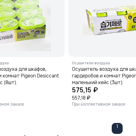
духа
Осушители воздуха
оздуха для шкафов,
Осушитель воздуха для шк
и комнат Pigeon Desiccant
гардеробов и комнат Pigeon
 (8шт).
маленький кейс (3шт).
₽
575,15
₽
557,18
вном заказе
При коллективном заказе
1