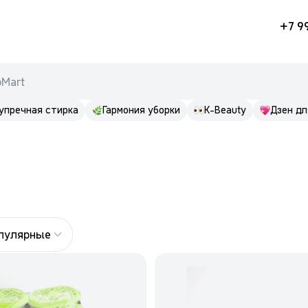
+7 9
pMart
упречная стирка
Гармония уборки
K-Beauty
Дзен дл
опулярные