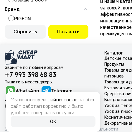
В нашем ката
за кожей, во
Бренд
эффективност
PIGEON
инновационны
качественное
Сбросить
Показать
преимущества
Каталог
Детские тов
Продукты
Звоните по любым вопросам
Товары для 
+7 993 398 68 83
питомцев
Пишите в мессенджеры
Товары для д
Бытовая хим
WhatsApp
Telegram
Средства лич
Мы используем
файлы cookie,
чтобы
Или на почту
Все для воло
info@cheapmart.ru
Уход за тело
сайт работал корректно и было
Уход за лицо
удобнее совершать покупки
Косметическ
OK
Декоративна
2024-2026 © CheapMart
Политика конфиденциальности