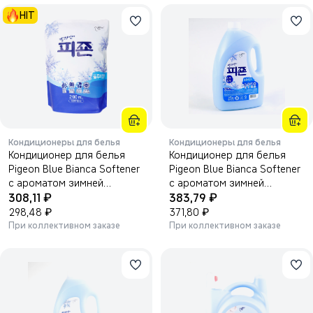
HIT
Кондиционеры для белья
Кондиционеры для белья
Кондиционер для белья
Кондиционер для белья
Pigeon Blue Bianca Softener
Pigeon Blue Bianca Softener
с ароматом зимней
с ароматом зимней
₽
₽
свежести и жасмина
308,11
свежести и жасмина
383,79
2100мл.
₽
2500мл.
₽
298,48
371,80
При коллективном заказе
При коллективном заказе