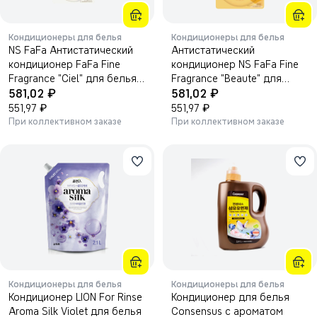
Кондиционеры для белья
Кондиционеры для белья
NS FaFa Антистатический
Антистатический
кондиционер FaFa Fine
кондиционер NS FaFa Fine
Fragrance "Ciel" для белья с
Fragrance "Beaute" для
₽
₽
прохладным ароматом
581,02
белья с ароматом цветов,
581,02
белых цветов 500 мл,
₽
мускуса и сандалового
₽
551,97
551,97
мягкая упаковка.
дерева, 500 мл.
При коллективном заказе
При коллективном заказе
Кондиционеры для белья
Кондиционеры для белья
Кондиционер LION For Rinse
Кондиционер для белья
Aroma Silk Violet для белья
Consensus с ароматом