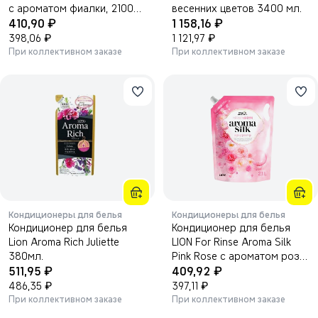
с ароматом фиалки, 2100
весенних цветов 3400 мл.
₽
₽
мл
410,90
1 158,16
₽
₽
398,06
1 121,97
При коллективном заказе
При коллективном заказе
Кондиционеры для белья
Кондиционеры для белья
Кондиционер для белья
Кондиционер для белья
Lion Aroma Rich Juliette
LION For Rinse Aroma Silk
380мл.
Pink Rose с ароматом розы,
₽
₽
511,95
2100 мл
409,92
₽
₽
486,35
397,11
При коллективном заказе
При коллективном заказе