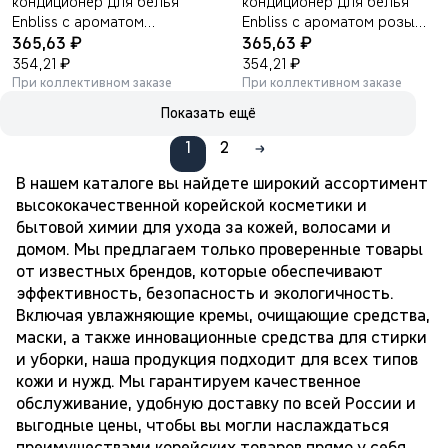
кондиционер для белья
кондиционер для белья
Enbliss с ароматом
Enbliss с ароматом розы
₽
₽
лаванды 1000 мл.
365,63
1000 мл.
365,63
₽
₽
354,21
354,21
При коллективном заказе
При коллективном заказе
Показать ещё
1
2
В нашем каталоге вы найдете широкий ассортимент
высококачественной корейской косметики и
бытовой химии для ухода за кожей, волосами и
домом. Мы предлагаем только проверенные товары
от известных брендов, которые обеспечивают
эффективность, безопасность и экологичность.
Включая увлажняющие кремы, очищающие средства,
маски, а также инновационные средства для стирки
и уборки, наша продукция подходит для всех типов
кожи и нужд. Мы гарантируем качественное
обслуживание, удобную доставку по всей России и
выгодные цены, чтобы вы могли наслаждаться
преимуществами корейских товаров прямо у себя