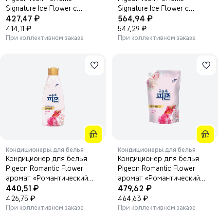
Signature Ice Flower с
Signature Ice Flower с
₽
₽
ароматом цветов и цитруса
427,47
ароматом цветов и цитруса
564,94
1000 мл.
₽
1600 мл.
₽
414,11
547,29
При коллективном заказе
При коллективном заказе
Кондиционеры для белья
Кондиционеры для белья
Кондиционер для белья
Кондиционер для белья
Pigeon Romantic Flower
Pigeon Romantic Flower
аромат «Романтический
аромат «Романтический
₽
₽
цветок» 1000 мл.
440,51
цветок» 1600 мл.
479,62
₽
₽
426,75
464,63
При коллективном заказе
При коллективном заказе