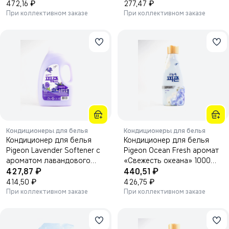
2000 мл.
₽
₽
472,16
277,47
При коллективном заказе
При коллективном заказе
Кондиционеры для белья
Кондиционеры для белья
Кондиционер для белья
Кондиционер для белья
Pigeon Lavender Softener с
Pigeon Ocean Fresh аромат
ароматом лавандового
«Свежесть океана» 1000
₽
₽
сада 3100 мл, бутылка 1/4
427,87
мл.
440,51
₽
₽
414,50
426,75
При коллективном заказе
При коллективном заказе