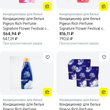
Кондиционеры для белья
Кондиционеры для белья
Кондиционер для белья
Кондиционер для белья
Pigeon Rich Perfume
Pigeon Rich Perfume
Signature Flower Festival с
Signature Flower Festival с
₽
₽
ароматом розы и жасмина
564,94
ароматом розы и жасмина
816,11
1600 мл.
₽
2000 мл.
₽
547,29
790,61
При коллективном заказе
При коллективном заказе
Кондиционеры для белья
Кондиционеры для белья
Кондиционер для белья
Кондиционер для белья
Pigeon Rich Perfume
Pigeon Rich Perfume