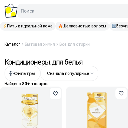
Поиск
Путь к идеальной коже
Шелковистые волосы
Безуп
Каталог
Бытовая химия
Все для стирки
Кондиционеры для белья
Фильтры
Сначала популярные
Найдено
80+ товаров