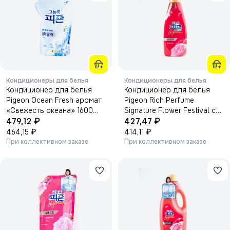
Кондиционеры для белья
Кондиционеры для белья
Кондиционер для белья
Кондиционер для белья
Pigeon Ocean Fresh аромат
Pigeon Rich Perfume
«Свежесть океана» 1600
Signature Flower Festival с
₽
₽
мл.
479,12
ароматом розы и жасмина
427,47
₽
1000 мл.
₽
464,15
414,11
При коллективном заказе
При коллективном заказе