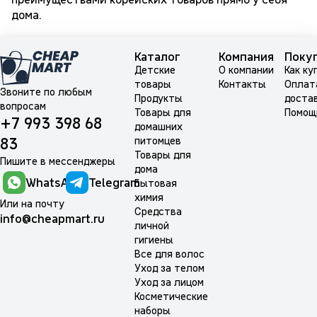
дома.
Каталог
Компания
Поку
Детские
О компании
Как ку
товары
Контакты
Оплат
Звоните по любым
Продукты
доста
вопросам
Товары для
Помощ
+7 993 398 68
домашних
питомцев
83
Товары для
Пишите в мессенджеры
дома
WhatsApp
Telegram
Бытовая
химия
Или на почту
Средства
info@cheapmart.ru
личной
гигиены
Все для волос
Уход за телом
Уход за лицом
Косметические
наборы