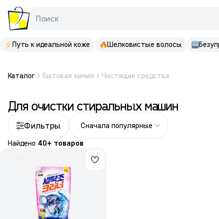
Поиск
Путь к идеальной коже
Шелковистые волосы
Безуп
Каталог
Бытовая химия
Чистящие средства
Для очистки стиральных машин
Фильтры
Сначала популярные
Найдено
40+ товаров