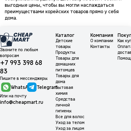
выгодные цены, чтобы вы могли наслаждаться
преимуществами корейских товаров прямо у себя
дома.
Каталог
Компания
Поку
Детские
О компании
Как ку
товары
Контакты
Оплат
Звоните по любым
Продукты
доста
вопросам
Товары для
Помощ
+7 993 398 68
домашних
питомцев
83
Товары для
Пишите в мессенджеры
дома
WhatsApp
Telegram
Бытовая
химия
Или на почту
Средства
info@cheapmart.ru
личной
гигиены
Все для волос
Уход за телом
Уход за лицом