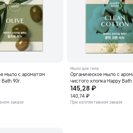
Мыло для тела
ое мыло с ароматом
Органическое мыло с аро
Bath 90г.
чистого хлопка Happy Bath 
₽
145,28
₽
140,74
вном заказе
При коллективном заказе