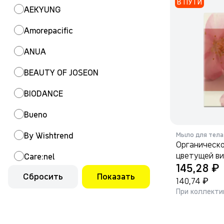
В ПУТИ
AEKYUNG
Amorepacific
ANUA
BEAUTY OF JOSEON
BIODANCE
Bueno
By Wishtrend
Мыло для тела
Органическ
цветущей ви
Care:nel
₽
145,28
Сбросить
Показать
Celimax
₽
140,74
При коллекти
Clean LAB
CLEAN WRAP