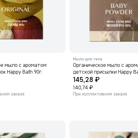
Мыло для тела
ое мыло с ароматом
Органическое мыло с аро
ок Happy Bath 90г.
детской присыпки Happy Ba
₽
145,28
₽
140,74
вном заказе
При коллективном заказе