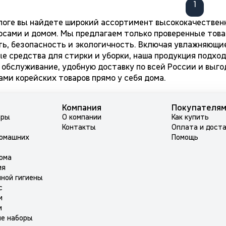
1
логе вы найдете широкий ассортимент высококачествен
лосами и домом. Мы предлагаем только проверенные тов
ь, безопасность и экологичность. Включая увлажняющие
е средства для стирки и уборки, наша продукция подход
 обслуживание, удобную доставку по всей России и выг
ми корейских товаров прямо у себя дома.
Компания
Покупателя
ары
О компании
Как купить
Контакты
Оплата и дост
домашних
Помощь
ома
ия
ной гигиены
с
м
м
ие наборы