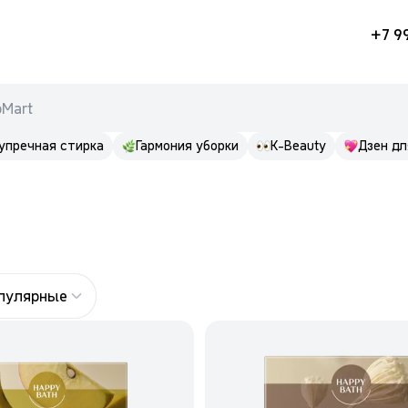
+7 9
pMart
упречная стирка
Гармония уборки
K-Beauty
Дзен дл
опулярные