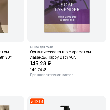
Мыло для тела
матом
Органическое мыло с ароматом
th 90г.
лаванды Happy Bath 90г.
₽
145,28
₽
140,74
При коллективном заказе
В ПУТИ