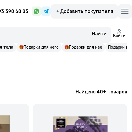
93 398 68 83
Добавить покупателя
Найти
Войти
я тела
Подарки для него
Подарки для неё
Подарки до 
Найдено
40+ товаров