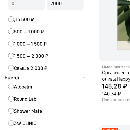
До 500 ₽
500 – 1 000 ₽
1 000 – 1 500 ₽
1 500 – 2 000 ₽
Мыло для тела
Свыше 2 000 ₽
Органическ
Бренд
оливы Happy 
₽
145,28
Atopalm
₽
140,74
Round Lab
При коллекти
Shower Mate
3W CLINIC