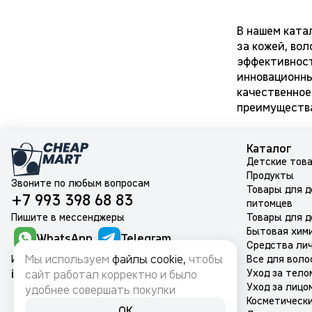
CLIO
В нашем ката
за кожей, во
COSRX
эффективност
инновационны
COW
качественное
преимущества
Derma:B
Doris
Каталог
Детские тов
DR.JART
Продукты
Звоните по любым вопросам
Товары для 
+7 993 398 68 83
EBISU
питомцев
Пишите в мессенджеры
Товары для д
ELIZAVECCA
Бытовая хим
WhatsApp
Telegram
Средства лич
ENOUGH
Мы используем
файлы cookie,
чтобы
Или на почту
Все для воло
info@cheapmart.ru
Уход за тело
сайт работал корректно и было
ESHUMI
Уход за лицо
удобнее совершать покупки
Косметическ
OK