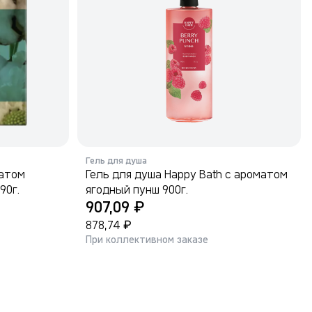
Гель для душа
матом
Гель для душа Happy Bath с ароматом
90г.
ягодный пунш 900г.
₽
907,09
₽
878,74
При коллективном заказе