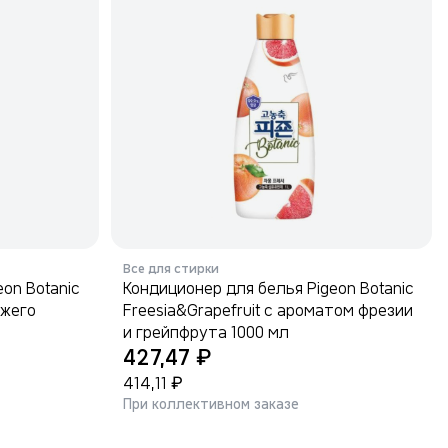
Все для стирки
on Botanic
Кондиционер для белья Pigeon Botanic
ежего
Freesia&Grapefruit с ароматом фрезии
и грейпфрута 1000 мл
₽
427,47
₽
414,11
При коллективном заказе