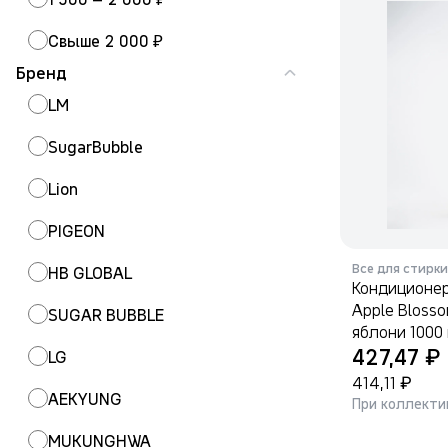
Свыше 2 000 ₽
Бренд
LM
SugarBubble
Lion
PIGEON
Все для стирки
HB GLOBAL
Кондиционер
Apple Bloss
SUGAR BUBBLE
яблони 1000
₽
427,47
LG
₽
414,11
AEKYUNG
При коллекти
MUKUNGHWA