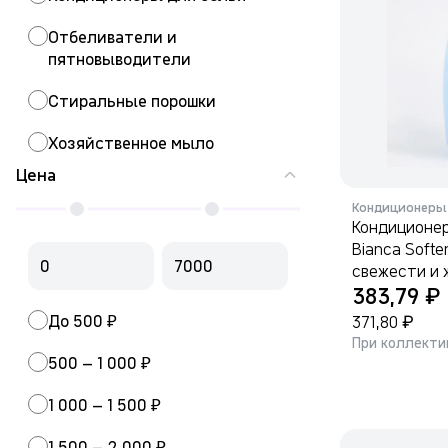
Отбеливатели и
пятновыводители
Стиральные порошки
Хозяйственное мыло
Цена
Кондиционеры 
Кондиционер
Bianca Soft
свежести и 
₽
383,79
До 500 ₽
₽
371,80
При коллекти
500 – 1 000 ₽
1 000 – 1 500 ₽
1 500 – 2 000 ₽