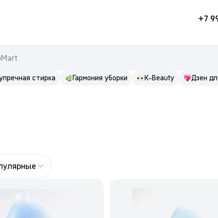
+7 9
pMart
упречная стирка
Гармония уборки
K-Beauty
Дзен дл
опулярные