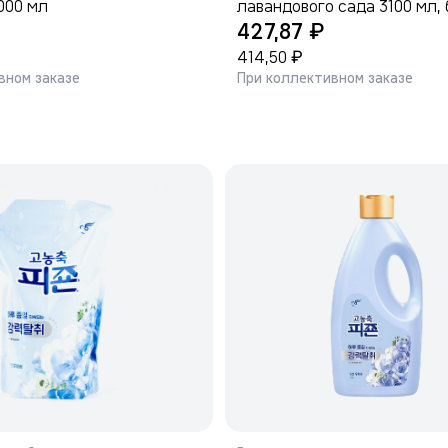
000 мл
лавандового сада 3100 мл,
₽
1/4
427,87
₽
414,50
вном заказе
При коллективном заказе