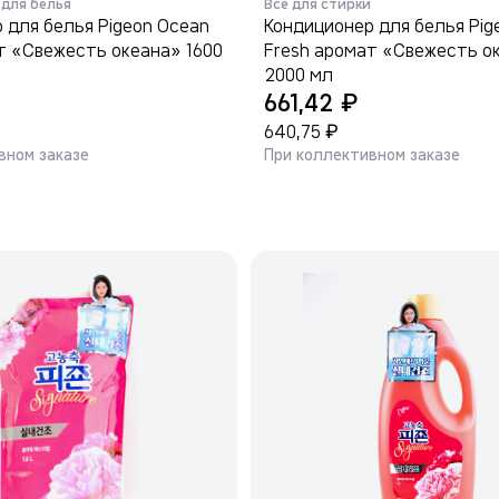
для белья
Все для стирки
 для белья Pigeon Ocean
Кондиционер для белья Pig
т «Свежесть океана» 1600
Fresh аромат «Свежесть о
2000 мл
₽
661,42
₽
640,75
вном заказе
При коллективном заказе