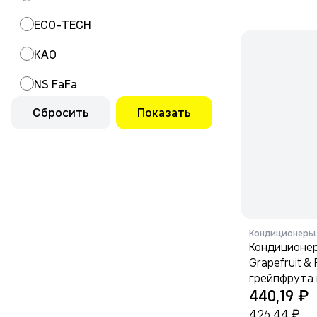
ECO-TECH
KAO
NS FaFa
Сбросить
Показать
SANDOKKAEBI
Rocket Soap
OUAINI
MARABU
OHUI
Кондиционеры 
Кондиционер
Grapefruit &
грейпфрута 
₽
440,19
₽
426,44