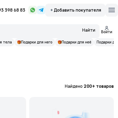
93 398 68 83
Добавить покупателя
Найти
Войти
я тела
Подарки для него
Подарки для неё
Подарки до 
Найдено
200+ товаров