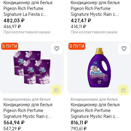
Кондиционер для белья
Кондиционер для белья
Pigeon Rich Perfume
Pigeon Rich Perfume
Signature La Fiesta с
Signature Mystic Rain с
₽
₽
ароматом розы и ванили
482,03
ароматом персика и белых
427,47
1600 мл.
₽
цветов 1000мл.
₽
466,97
414,11
При коллективном заказе
При коллективном заказе
В ПУТИ
В ПУТИ
Кондиционеры для белья
Кондиционеры для белья
Кондиционер для белья
Кондиционер для белья
Pigeon Rich Perfume
Pigeon Rich Perfume
Signature Mystic Rain с
Signature Mystic Rain с
₽
₽
ароматом персика и белых
564,94
ароматом персика и белых
816,11
цветов 1600мл.
₽
цветов 2000 мл.
₽
547,29
790,61