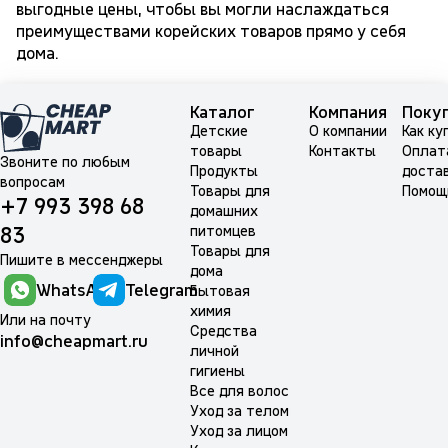
выгодные цены, чтобы вы могли наслаждаться
преимуществами корейских товаров прямо у себя
дома.
Каталог
Компания
Поку
Детские
О компании
Как ку
товары
Контакты
Оплат
Звоните по любым
Продукты
доста
вопросам
Товары для
Помощ
+7 993 398 68
домашних
питомцев
83
Товары для
Пишите в мессенджеры
дома
WhatsApp
Telegram
Бытовая
химия
Или на почту
Средства
info@cheapmart.ru
личной
гигиены
Все для волос
Уход за телом
Уход за лицом