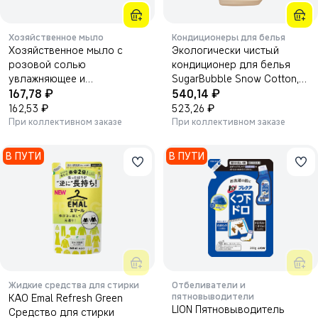
Хозяйственное мыло
Кондиционеры для белья
Хозяйственное мыло с
Экологически чистый
розовой солью
кондиционер для белья
увлажняющее и
SugarBubble Snow Cotton,
₽
₽
гипоаллергенное AEKYUNG
167,78
3000 мл.
540,14
Mom's Choice Pink Salt
₽
₽
162,53
523,26
laundry soap hypoallergenic
При коллективном заказе
При коллективном заказе
moisturizing 180г.
В ПУТИ
В ПУТИ
Жидкие средства для стирки
Отбеливатели и
пятновыводители
KAO Emal Refresh Green
LION Пятновыводитель
Средство для стирки