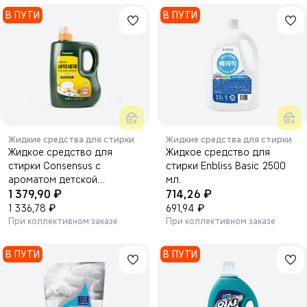
В ПУТИ
В ПУТИ
Жидкие средства для стирки
Жидкие средства для стирки
Жидкое средство для
Жидкое средство для
стирки Consensus с
стирки Enbliss Basic 2500
ароматом детской
мл.
₽
₽
присыпки 3450мл.
1 379,90
714,26
₽
₽
1 336,78
691,94
При коллективном заказе
При коллективном заказе
В ПУТИ
В ПУТИ