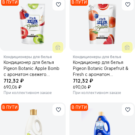
В ПУТИ
В ПУТИ
Кондиционеры для белья
Кондиционеры для белья
Кондиционер для белья
Кондиционер для белья
Pigeon Botanic Apple Bomb
Pigeon Botanic Grapefruit &
с ароматом свежего
Fresh с ароматом
₽
₽
яблока 1600 мл.
712,32
грейпфрута и свежести
712,32
₽
1600 мл.
₽
690,06
690,06
При коллективном заказе
При коллективном заказе
В ПУТИ
В ПУТИ