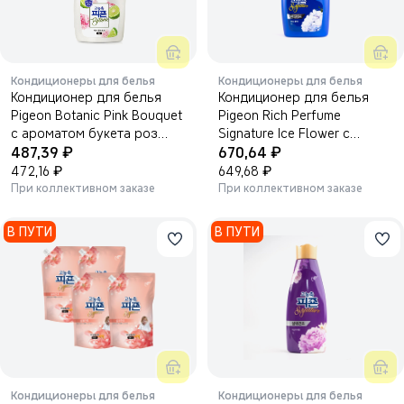
Кондиционеры для белья
Кондиционеры для белья
Кондиционер для белья
Кондиционер для белья
Pigeon Botanic Pink Bouquet
Pigeon Rich Perfume
с ароматом букета роз
Signature Ice Flower с
₽
₽
2000 мл.
487,39
ароматом цветов и цитруса
670,64
₽
2000 мл.
₽
472,16
649,68
При коллективном заказе
При коллективном заказе
В ПУТИ
В ПУТИ
Кондиционеры для белья
Кондиционеры для белья