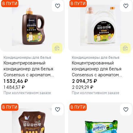
В ПУТИ
В ПУТИ
Кондиционеры для белья
Кондиционеры для белья
Концентрированный
Концентрированный
кондиционер для белья
кондиционер для белья
Consensus с ароматом
Consensus с ароматом
₽
₽
детского лосьона 3300 мл.
1 532,46
детского лосьона 5400 мл.
2 094,75
₽
₽
1 484,57
2 029,29
При коллективном заказе
При коллективном заказе
В ПУТИ
В ПУТИ