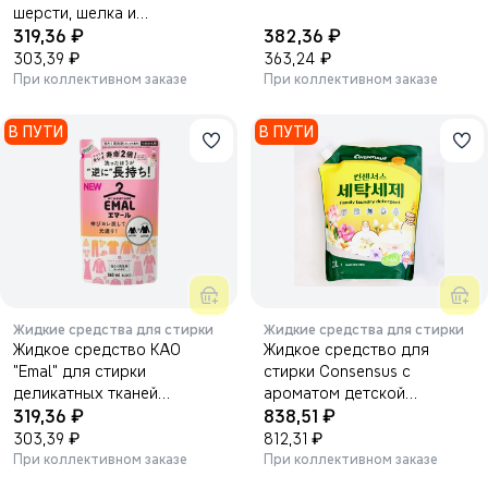
шерсти, шелка и
₽
₽
деликатных тканей,
319,36
382,36
ароматом свежей зелени,
₽
₽
303,39
363,24
мягкая упаковка, 360 мл.
При коллективном заказе
При коллективном заказе
В ПУТИ
В ПУТИ
Жидкие средства для стирки
Жидкие средства для стирки
Жидкое средство KAO
Жидкое средство для
"Emal" для стирки
стирки Consensus с
деликатных тканей
ароматом детской
₽
₽
(цветочный аромат) 360 мл.
319,36
присыпки (мягкая упаковка)
838,51
₽
2100мл.
₽
303,39
812,31
При коллективном заказе
При коллективном заказе