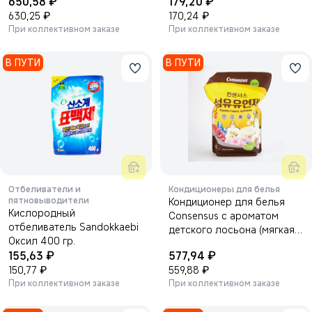
₽
₽
650,58
179,20
₽
₽
630,25
170,24
При коллективном заказе
При коллективном заказе
В ПУТИ
В ПУТИ
Отбеливатели и
Кондиционеры для белья
пятновыводители
Кондиционер для белья
Кислородный
Consensus с ароматом
отбеливатель Sandokkaebi
детского лосьона (мягкая
Оксил 400 гр.
упаковка) 2100 мл.
₽
₽
155,63
577,94
₽
₽
150,77
559,88
При коллективном заказе
При коллективном заказе