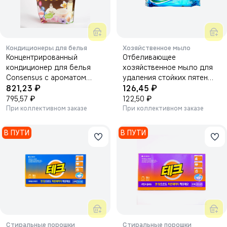
Кондиционеры для белья
Хозяйственное мыло
Концентрированный
Отбеливающее
кондиционер для белья
хозяйственное мыло для
Consensus с ароматом
удаления стойких пятен
₽
₽
детской присыпки 2050 мл.
821,23
230 г.
126,45
₽
₽
795,57
122,50
При коллективном заказе
При коллективном заказе
В ПУТИ
В ПУТИ
Стиральные порошки
Стиральные порошки