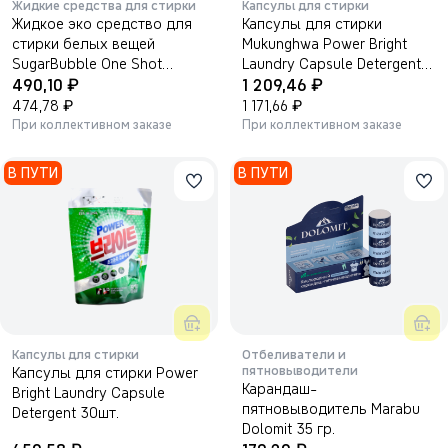
Жидкие средства для стирки
Капсулы для стирки
Жидкое эко средство для
Капсулы для стирки
стирки белых вещей
Mukunghwa Power Bright
SugarBubble One Shot
Laundry Capsule Detergent
₽
₽
Laundry Detergent, 2100мл.
490,10
52шт.
1 209,46
₽
₽
474,78
1 171,66
При коллективном заказе
При коллективном заказе
В ПУТИ
В ПУТИ
Капсулы для стирки
Отбеливатели и
пятновыводители
Капсулы для стирки Power
Карандаш-
Bright Laundry Capsule
пятновыводитель Marabu
Detergent 30шт.
Dolomit 35 гр.