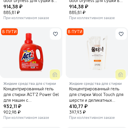
door Dryness для сушки в
door Dryness для сушки в
₽
₽
помещении 3000 мл.
914,38
помещении для машин с
914,38
₽
горизонтальной загрузкой
₽
885,81
885,81
3000 мл.
При коллективном заказе
При коллективном заказе
В ПУТИ
В ПУТИ
Жидкие средства для стирки
Жидкие средства для стирки
Концентрированный гель
Концентрированный гель
для стирки ACT'Z Power Gel
для стирки Wool Touch для
для машин с
шерсти и деликатных
₽
₽
горизонтальной загрузкой
932,11
тканей 1300 мл.
410,77
3000 мл.
₽
₽
902,98
397,93
При коллективном заказе
При коллективном заказе