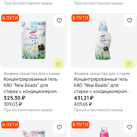
При коллективном заказе
При коллективном заказе
В ПУТИ
В ПУТИ
Жидкие средства для стирки
Жидкие средства для стирки
Концентрированный гель
Концентрированный гель
KAO "New Beads" для
KAO "New Beads" для
стирки с кондиционером
стирки с кондиционером
₽
₽
(дезодорирующий, с
325,30
(дезодорирующий, с
431,21
ароматом ландыша) 650 г.
₽
ароматом ландыша) 740 г.
₽
309,03
409,65
При коллективном заказе
При коллективном заказе
В ПУТИ
В ПУТИ