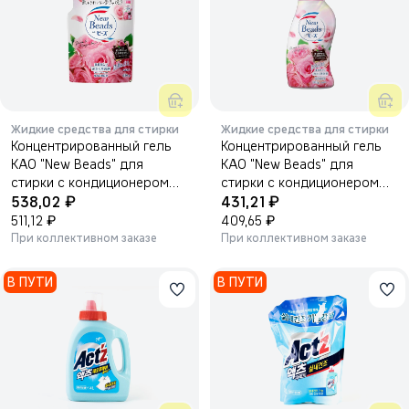
Жидкие средства для стирки
Жидкие средства для стирки
Концентрированный гель
Концентрированный гель
KAO "New Beads" для
KAO "New Beads" для
стирки с кондиционером
стирки с кондиционером
₽
₽
(дезодорирующий, с
538,02
(дезодорирующий, с
431,21
ароматом розы) 650 г.
₽
ароматом розы) 740 г.
₽
511,12
409,65
При коллективном заказе
При коллективном заказе
В ПУТИ
В ПУТИ